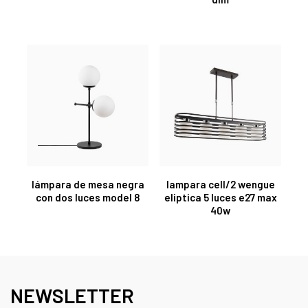
lámpara de mesa negra
lampara cell/2 wengue
con dos luces model 8
eliptica 5 luces e27 max
40w
NEWSLETTER