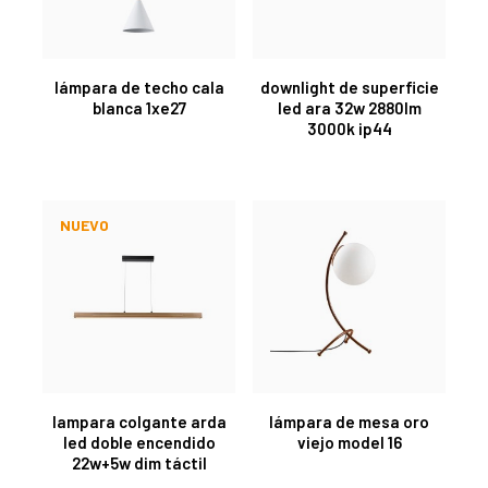
lámpara de techo cala
downlight de superficie
blanca 1xe27
led ara 32w 2880lm
3000k ip44
NUEVO
lampara colgante arda
lámpara de mesa oro
led doble encendido
viejo model 16
22w+5w dim táctil