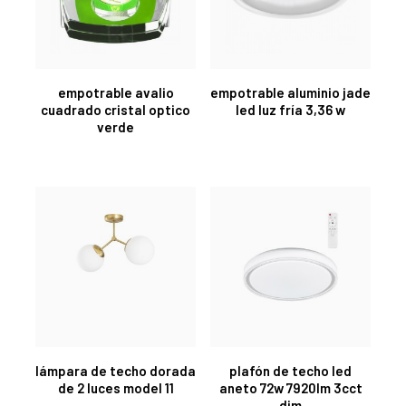
empotrable avalio
empotrable aluminio jade
cuadrado cristal optico
led luz fría 3,36 w
verde
lámpara de techo dorada
plafón de techo led
de 2 luces model 11
aneto 72w 7920lm 3cct
dim