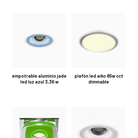
empotrable aluminio jade
plafón led aiko 85w cct
led luz azul 3,36 w
dimmable