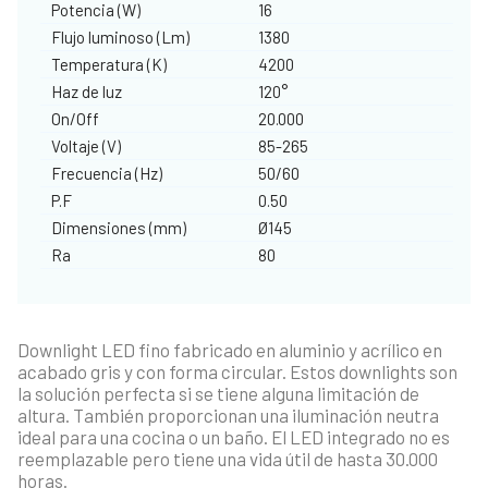
Potencia (W)
16
Flujo luminoso (Lm)
1380
Temperatura (K)
4200
Haz de luz
120°
On/Off
20.000
Voltaje (V)
85-265
Frecuencia (Hz)
50/60
P.F
0.50
Dimensiones (mm)
Ø145
Ra
80
Downlight LED fino fabricado en aluminio y acrílico en
acabado gris y con forma circular. Estos downlights son
la solución perfecta si se tiene alguna limitación de
altura. También proporcionan una iluminación neutra
ideal para una cocina o un baño. El LED integrado no es
reemplazable pero tiene una vida útil de hasta 30.000
horas.