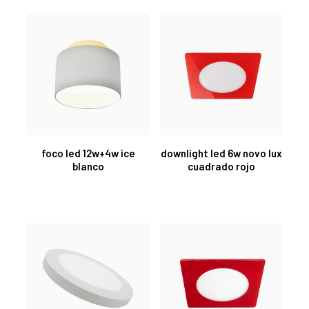
foco led 12w+4w ice
downlight led 6w novo lux
blanco
cuadrado rojo