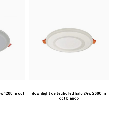
5w 1200lm cct
downlight de techo led halo 24w 2300lm
cct blanco