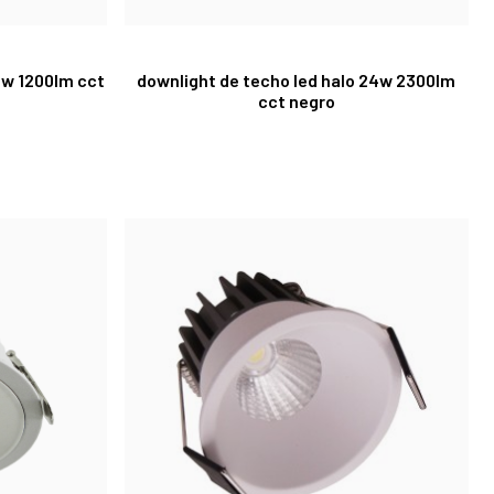
5w 1200lm cct
downlight de techo led halo 24w 2300lm
cct negro