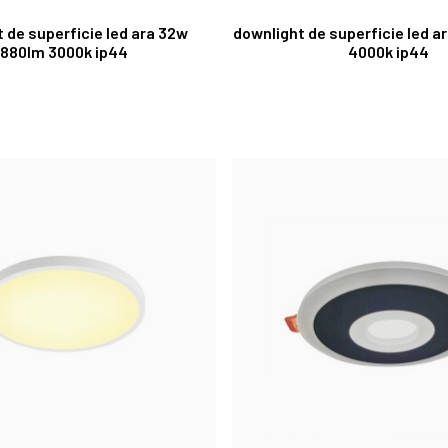
 de superficie led ara 32w
downlight de superficie led a
880lm 3000k ip44
4000k ip44