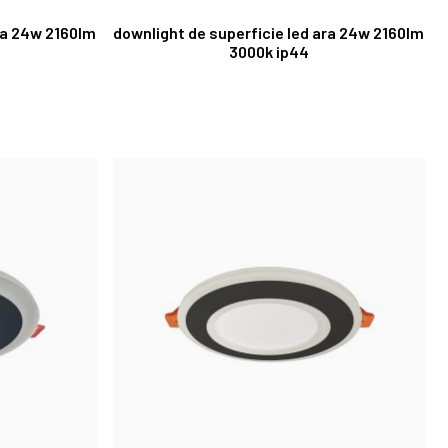
ra 24w 2160lm
downlight de superficie led ara 24w 2160lm
3000k ip44