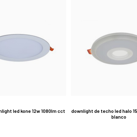
nlight led kone 12w 1080lm cct
downlight de techo led halo 1
blanco