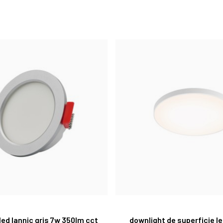
led lannic gris 7w 350lm cct
downlight de superficie l