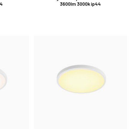
44
3600lm 3000k ip44