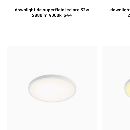
downlight de superficie led ara 32w
downlight
2880lm 4000k ip44
2