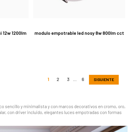
i 12w 1200lm
modulo empotrable led nosy 8w 800lm cct
1
2
3
…
6
SIGUIENTE
o sencillo y minimalista y con marcos decorativos en cromo, oro,
alar, con driver incluido, elegantes luces empotradas con formas