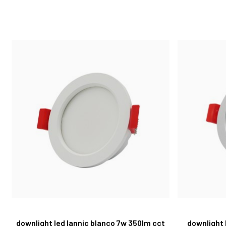
downlight led lannic blanco 7w 350lm cct
downlight 