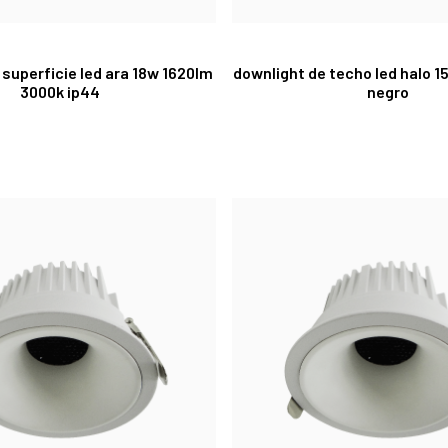
 superficie led ara 18w 1620lm
downlight de techo led halo 1
3000k ip44
negro