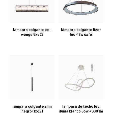
lampara colgante cell
lámpara colgante lizer
wenge 5xe27
led 48w café
lámpara colgante slim
lámpara de techo led
negro (1xg9)
dunia blanco 53w 4600 lm