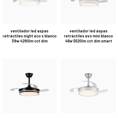
ventilador led aspas
ventilador led aspas
retráctiles night eco s blanco
retráctiles evo mini blanco
39w 4290lm cct dim
46w 5520lm cct dim smart