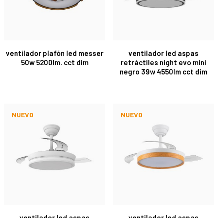
ventilador plafón led messer
ventilador led aspas
50w 5200lm. cct dim
retráctiles night evo mini
negro 39w 4550lm cct dim
NUEVO
NUEVO
ventilador led aspas
ventilador led aspas