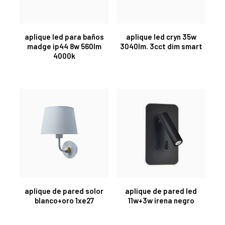
aplique led para baños
aplique led cryn 35w
madge ip44 8w 560lm
3040lm. 3cct dim smart
4000k
aplique de pared solor
aplique de pared led
blanco+oro 1xe27
11w+3w irena negro