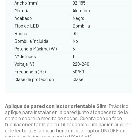
Ancho (mm)
92-185
Material
Aluminio
Acabado
Negro
Tipo de LED
Bombilla
Rosca
G9
Bombilla incluida
No
Potencia Máxima (W.)
5
Nº de luces
1
Voltaje (V)
220-240
Frecuencia (Hz)
50/60
Clase de protección
Clase I
Aplique de pared con lector orientable Slim
. Práctico
aplique para instalar en la pared junto al cabecero de la
cama o sobre la mesita de noche. Cuenta con un foco
tubular orientable para utilizar como iluminación auxiliar
o de lectura. El aplique tiene un interruptor ON/OFF en
uno de los lados y dos puerto USB (A y C).