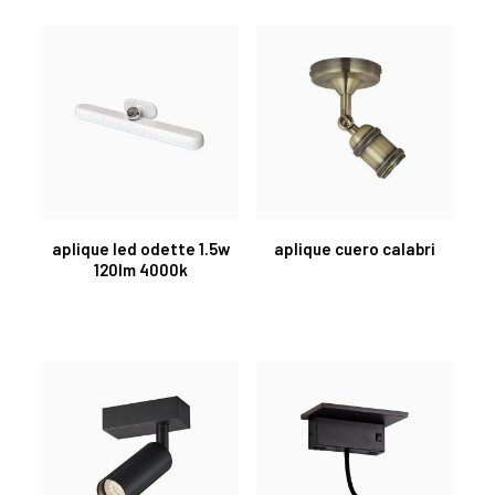
aplique led odette 1.5w
aplique cuero calabri
120lm 4000k