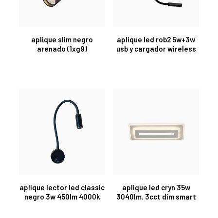
aplique slim negro
aplique led rob2 5w+3w
arenado (1xg9)
usb y cargador wireless
aplique lector led classic
aplique led cryn 35w
negro 3w 450lm 4000k
3040lm. 3cct dim smart