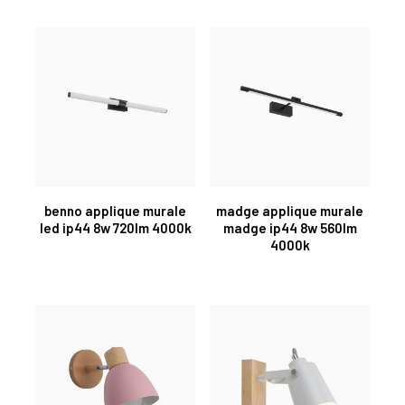
benno applique murale
madge applique murale
led ip44 8w 720lm 4000k
madge ip44 8w 560lm
4000k