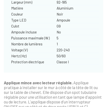
Largeur (mm)
92-185
Matière
Aluminium
Couleur
Noir
Type LED
Ampoule
Culot
G9
Ampoule incluse
No
Puissance maximale (W.)
5
Nombre de lumières
1
Voltage (V)
220-240
Hertz (Hz)
50/60
Protection électrique
Classe I
Applique mince avec lecteur réglable.
Applique
pratique à installer sur le mur à côté de la tête de lit ou
sur la table de chevet. Elle dispose d'un spot tubulaire
réglable pour une utilisation en tant que lampe d'appoint
ou de lecture. L'applique dispose d'un interrupteur
ON/OFF sur un côté et de deux ports USB (A et C).