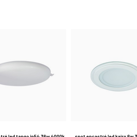
tré led tango ip54 36w 4000k
spot encastré led kairo 6w 