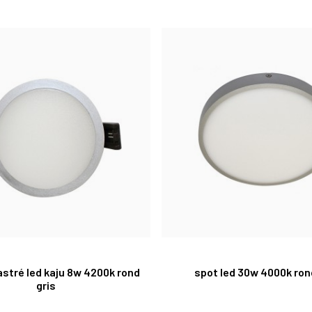
stré led kaju 8w 4200k rond
spot led 30w 4000k ron
gris