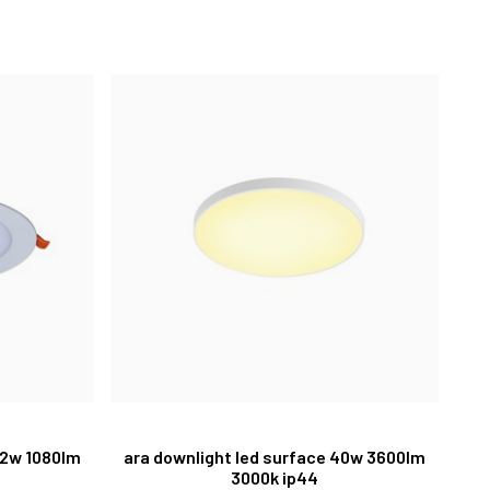
 12w 1080lm
ara downlight led surface 40w 3600lm
3000k ip44