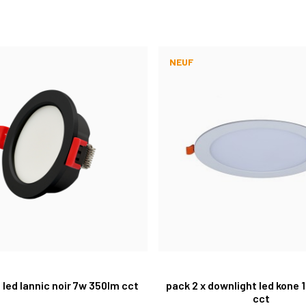
NEUF
 led lannic noir 7w 350lm cct
pack 2 x downlight led kone
cct