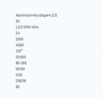
Aluminium+Acrylique+LED
20
LED SMD 4014
24
2000
4000
120°
20.000
85-265
50/60
0.50
218218
80