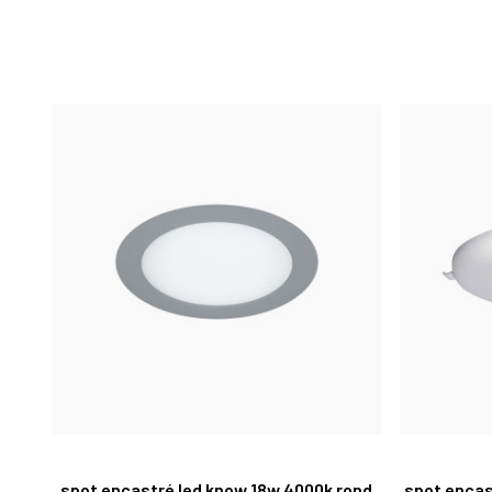
spot encastré led know 18w 4000k rond
spot encas