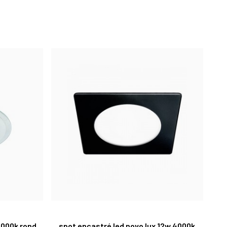
3000k rond
spot encastré led novo lux 12w 4000k