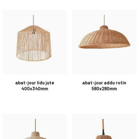
abat-jour lidu jute
abat-jour addu rotin
400x340mm
580x280mm