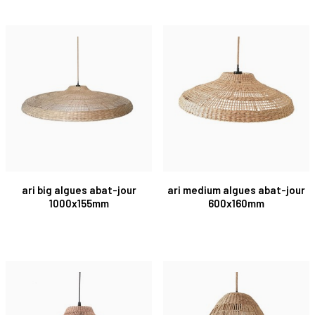
ari big algues abat-jour
ari medium algues abat-jour
1000x155mm
600x160mm