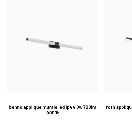
benno applique murale led ip44 8w 720lm
roth appliq
4000k