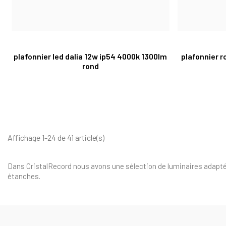
plafonnier led dalia 12w ip54 4000k 1300lm
plafonnier r
rond
Affichage 1-24 de 41 article(s)
Dans CristalRecord nous avons une sélection de luminaires adaptés
étanches.