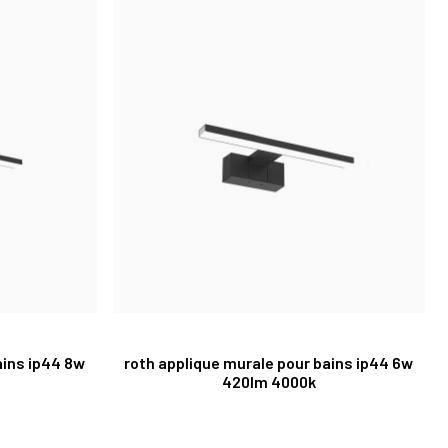
ains ip44 8w
roth applique murale pour bains ip44 6w
420lm 4000k