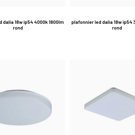
ed dalia 18w ip54 4000k 1800lm
plafonnier led dalia 18w ip54
rond
rond