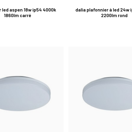
r led aspen 18w ip54 4000k
dalia plafonnier à led 24w
1860lm carré
2200lm rond