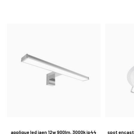
applique led jaen 12w 900lm. 3000k ip44
spot encast