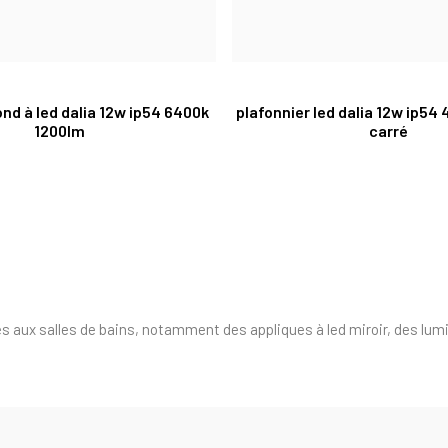
ond à led dalia 12w ip54 6400k
plafonnier led dalia 12w ip54
1200lm
carré
 aux salles de bains, notamment des appliques à led miroir, des lumi