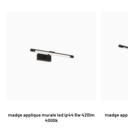
madge applique murale led ip44 6w 420lm
madge appl
4000k