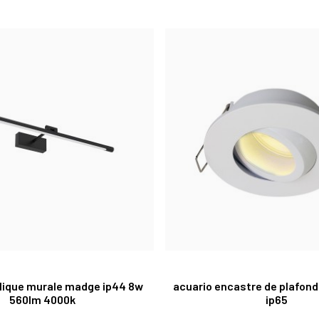
ique murale madge ip44 8w
acuario encastre de plafon
560lm 4000k
ip65