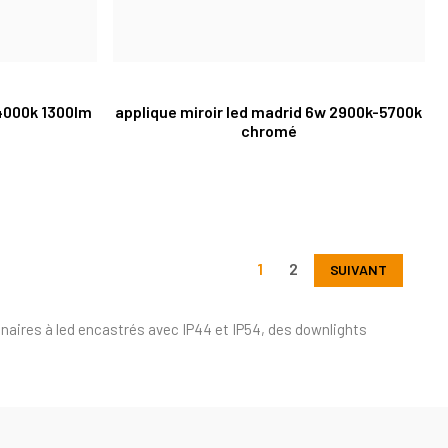
 4000k 1300lm
applique miroir led madrid 6w 2900k-5700k
chromé
1
2
SUIVANT
naires à led encastrés avec IP44 et IP54, des downlights