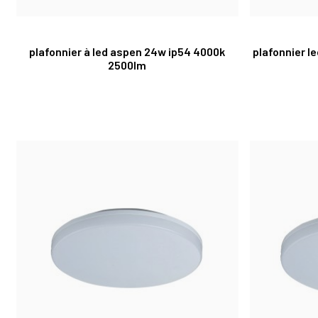
plafonnier à led aspen 24w ip54 4000k
plafonnier l
2500lm