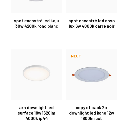
spot encastré led kaju
spot encastré led novo
30w 4200k rond blanc
lux 6w 4000k carre noir
NEUF
ara downlight led
copy of pack 2 x
surface 18w 1620lm
downlight led kone 12w
4000k ip44
1800lm cct