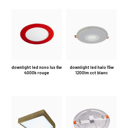
downlight led novo lux 6w
downlight led halo 15w
4000k rouge
1200lm cct blanc