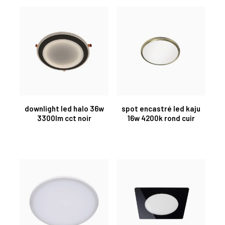
downlight led halo 36w
spot encastré led kaju
3300lm cct noir
16w 4200k rond cuir