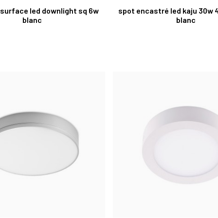
 surface led downlight sq 6w
spot encastré led kaju 30w 
blanc
blanc