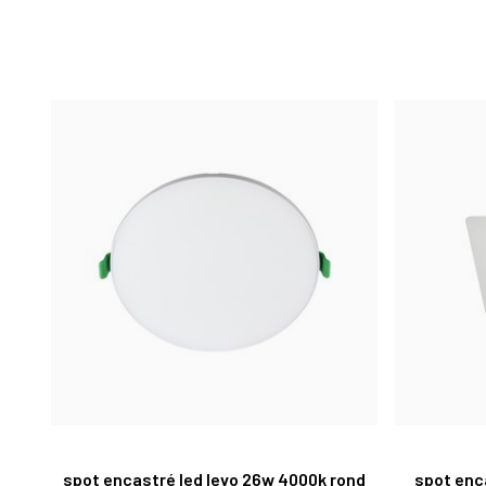
spot encastré led levo 26w 4000k rond
spot enca