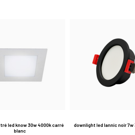
tré led know 30w 4000k carré
downlight led lannic noir 7w
blanc