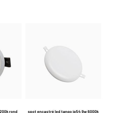
4200k rond
spot encastré led tango ip54 9w 6000k