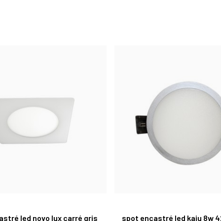
stré led novo lux carré gris
spot encastré led kaju 8w 