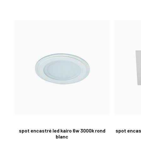
spot encastré led kairo 6w 3000k rond
spot encas
blanc