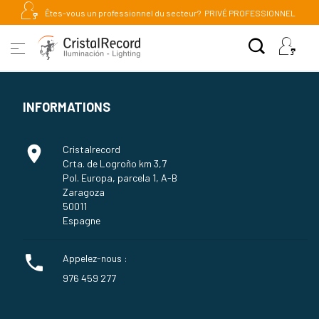
Êtes-vous un professionnel du secteur?
PRIVÉ PROFESSIONNEL
INFORMATIONS

Cristalrecord
Crta. de Logroño km 3,7
Pol. Europa, parcela 1, A-B
Zaragoza
50011
Espagne

Appelez-nous :
976 459 277