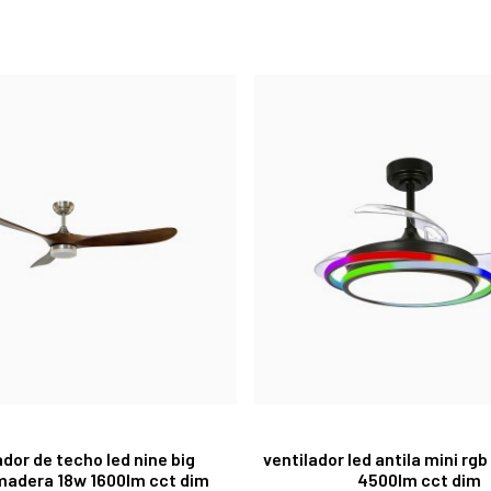
ador de techo led nine big
ventilador led antila mini rg
madera 18w 1600lm cct dim
4500lm cct dim