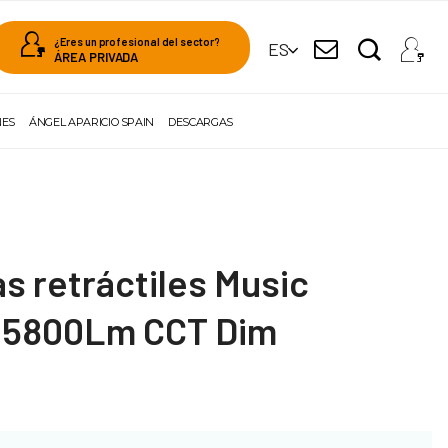
¿Eres un profesional del sector?
ES
ÁREA PRIVADA
NES
ÁNGEL APARICIO SPAIN
DESCARGAS
s retráctiles Music
 5800Lm CCT Dim