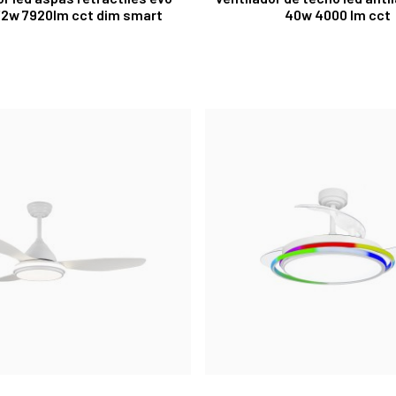
72w 7920lm cct dim smart
40w 4000 lm cct