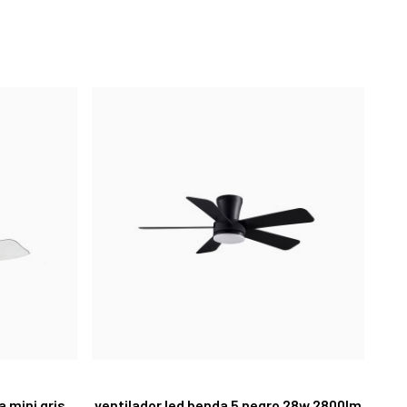
a mini gris
ventilador led benda 5 negro 28w 2800lm