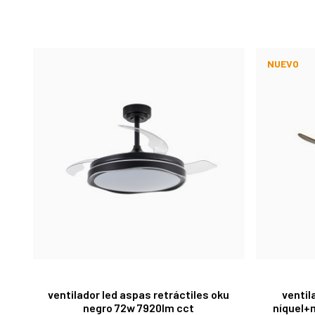
NUEVO
ventilador led aspas retráctiles oku
ventil
negro 72w 7920lm cct
níquel+