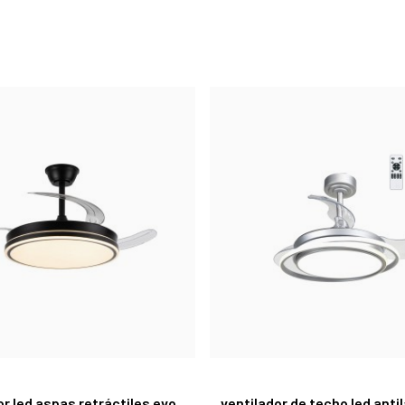
or led aspas retráctiles evo
ventilador de techo led antil