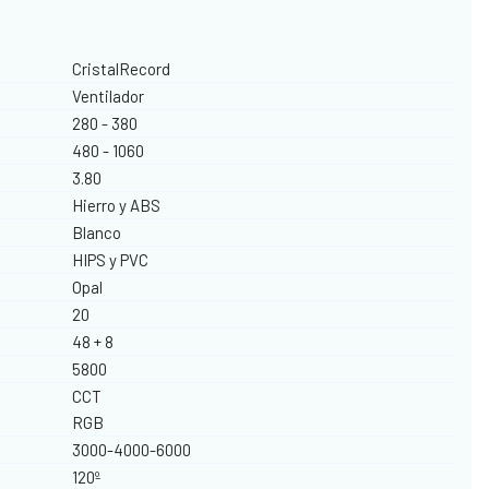
CristalRecord
Ventilador
280 - 380
480 - 1060
3.80
Hierro y ABS
Blanco
HIPS y PVC
Opal
20
48 + 8
5800
CCT
RGB
3000-4000-6000
120º