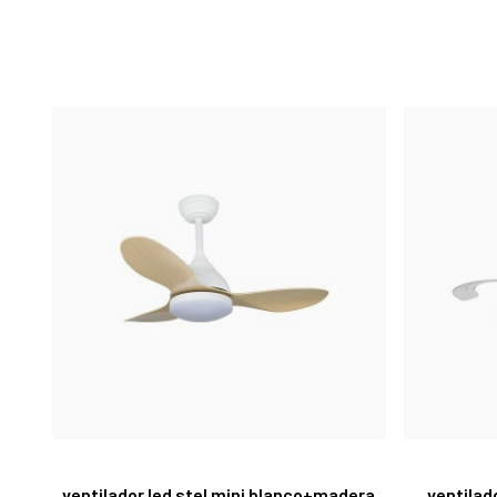
ventilador led stel mini blanco+madera
ventilad