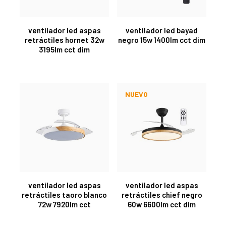
ventilador led aspas
ventilador led bayad
retráctiles hornet 32w
negro 15w 1400lm cct dim
3195lm cct dim
NUEVO
ventilador led aspas
ventilador led aspas
retráctiles taoro blanco
retráctiles chief negro
72w 7920lm cct
60w 6600lm cct dim