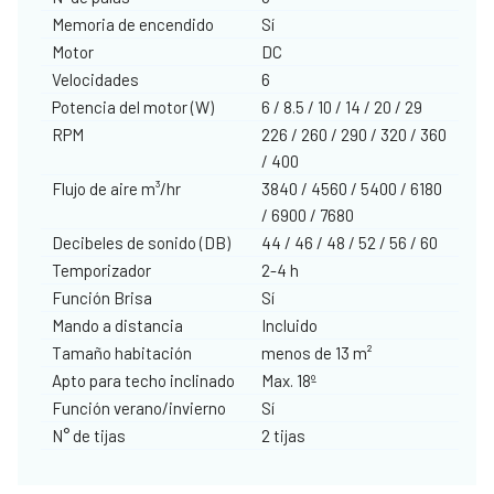
Memoria de encendido
Sí
Motor
DC
Velocidades
6
Potencia del motor (W)
6 / 8.5 / 10 / 14 / 20 / 29
RPM
226 / 260 / 290 / 320 / 360
/ 400
Flujo de aire m³/hr
3840 / 4560 / 5400 / 6180
/ 6900 / 7680
Decibeles de sonido (DB)
44 / 46 / 48 / 52 / 56 / 60
Temporizador
2-4 h
Función Brisa
Sí
Mando a distancia
Incluido
Tamaño habitación
menos de 13 m²
Apto para techo inclinado
Max. 18º
Función verano/invierno
Sí
N° de tijas
2 tijas