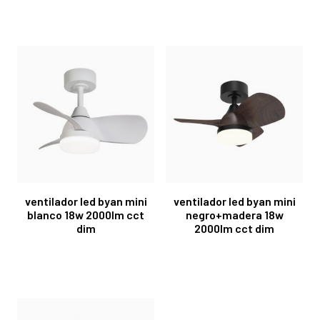
ventilador led byan mini
ventilador led byan mini
blanco 18w 2000lm cct
negro+madera 18w
dim
2000lm cct dim