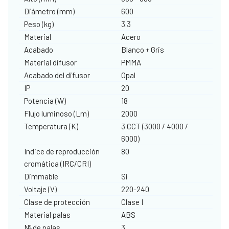
Diámetro (mm)
600
Peso (kg)
3.3
Material
Acero
Acabado
Blanco + Gris
Material difusor
PMMA
Acabado del difusor
Opal
IP
20
Potencia (W)
18
Flujo luminoso (Lm)
2000
Temperatura (K)
3 CCT (3000 / 4000 /
6000)
Indice de reproducción
80
cromática (IRC/CRI)
Dimmable
Sí
Voltaje (V)
220-240
Clase de protección
Clase I
Material palas
ABS
Nº de palas
3