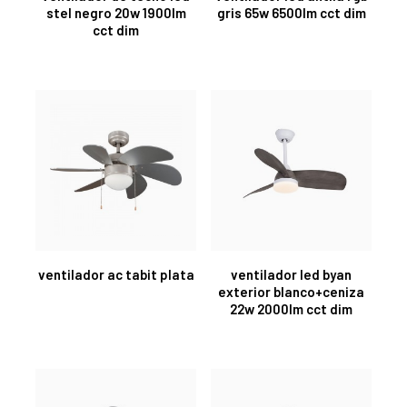
stel negro 20w 1900lm
gris 65w 6500lm cct dim
cct dim
ventilador ac tabit plata
ventilador led byan
exterior blanco+ceniza
22w 2000lm cct dim