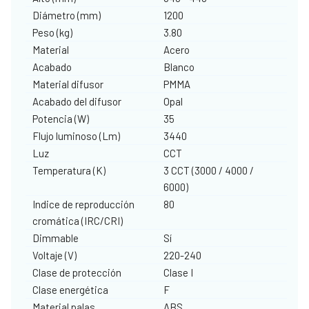
Diámetro (mm)
1200
Peso (kg)
3.80
Material
Acero
Acabado
Blanco
Material difusor
PMMA
Acabado del difusor
Opal
Potencia (W)
35
Flujo luminoso (Lm)
3440
Luz
CCT
Temperatura (K)
3 CCT (3000 / 4000 /
6000)
Indice de reproducción
80
cromática (IRC/CRI)
Dimmable
Sí
Voltaje (V)
220-240
Clase de protección
Clase I
Clase energética
F
Material palas
ABS