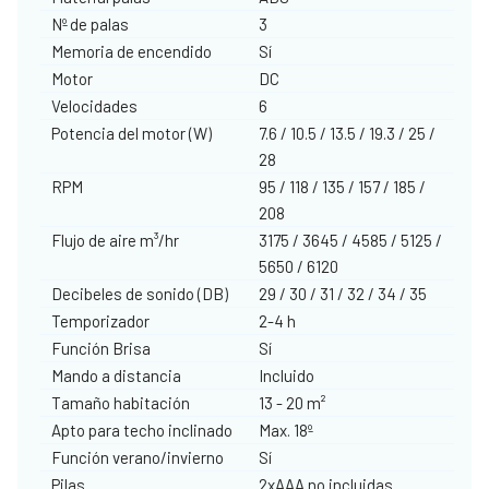
Nº de palas
3
Memoria de encendido
Sí
Motor
DC
Velocidades
6
Potencia del motor (W)
7.6 / 10.5 / 13.5 / 19.3 / 25 /
28
RPM
95 / 118 / 135 / 157 / 185 /
208
Flujo de aire m³/hr
3175 / 3645 / 4585 / 5125 /
5650 / 6120
Decibeles de sonido (DB)
29 / 30 / 31 / 32 / 34 / 35
Temporizador
2-4 h
Función Brisa
Sí
Mando a distancia
Incluido
Tamaño habitación
13 - 20 m²
Apto para techo inclinado
Max. 18º
Función verano/invierno
Sí
Pilas
2xAAA no incluidas