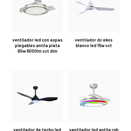
ventilador led con aspas
ventilador dc ekos
plegables antila plata
blanco led 15w cct
60w 6000lm cct dim
ventilador de techo led
ventilador led antila rgb