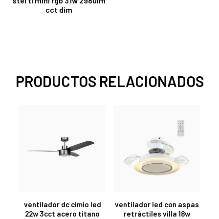
stel tl mini rgb 31w 2980lm
cct dim
PRODUCTOS RELACIONADOS
ventilador dc cimio led
ventilador led con aspas
22w 3cct acero titano
retráctiles villa 18w