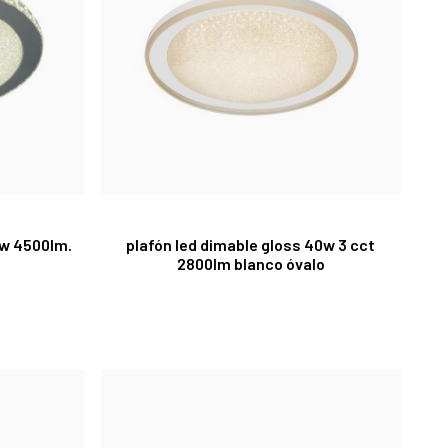
0w 4500lm.
plafón led dimable gloss 40w 3 cct
2800lm blanco óvalo