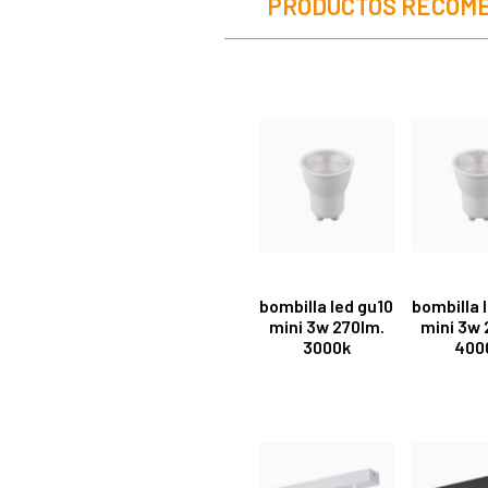
PRODUCTOS RECOM
bombilla led gu10
bombilla 
mini 3w 270lm.
mini 3w 
3000k
400