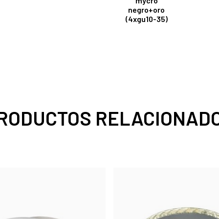
mycro
negro+oro
(4xgu10-35)
RODUCTOS RELACIONAD