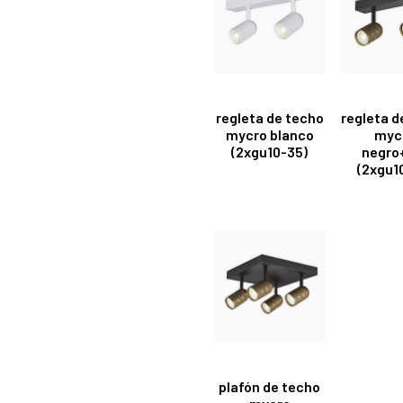
regleta de techo
regleta d
mycro blanco
myc
(2xgu10-35)
negro
(2xgu1
plafón de techo