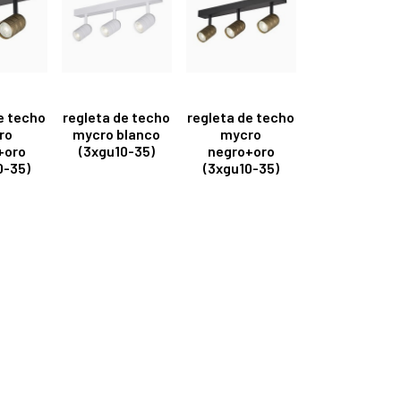
e techo
regleta de techo
regleta de techo
ro
mycro blanco
mycro
+oro
(3xgu10-35)
negro+oro
0-35)
(3xgu10-35)