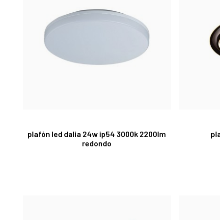
plafón led dalia 24w ip54 3000k 2200lm
pl
redondo