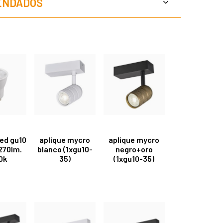
ENDADOS
led gu10
aplique mycro
aplique mycro
270lm.
blanco (1xgu10-
negro+oro
0k
35)
(1xgu10-35)