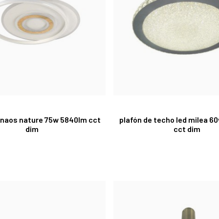
d naos nature 75w 5840lm cct
plafón de techo led milea 6
dim
cct dim