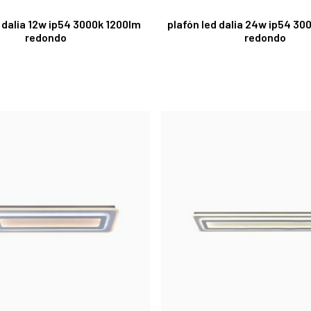
d dalia 12w ip54 3000k 1200lm
plafón led dalia 24w ip54 3
redondo
redondo