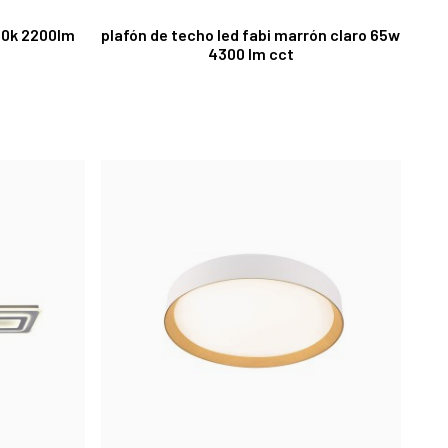
000k 2200lm
plafón de techo led fabi marrón claro 65w
4300 lm cct