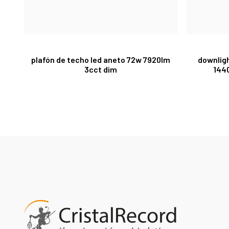
plafón de techo led aneto 72w 7920lm
downlig
3cct dim
1440