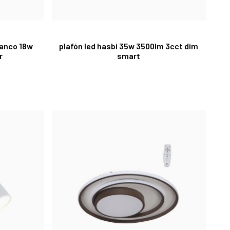
lanco 18w
plafón led hasbi 35w 3500lm 3cct dim
r
smart