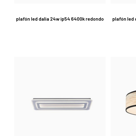
plafón led dalia 24w ip54 6400k redondo
plafón led