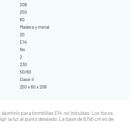
208
250
60
Madera y metal
20
E14
No
2
230
50/60
Clase II
250 x 60 x 208
aluminio para bombillas E14, no inlcuidas. Los focos,
gir la luz al punto deseado. La base de 67x6 cm es de