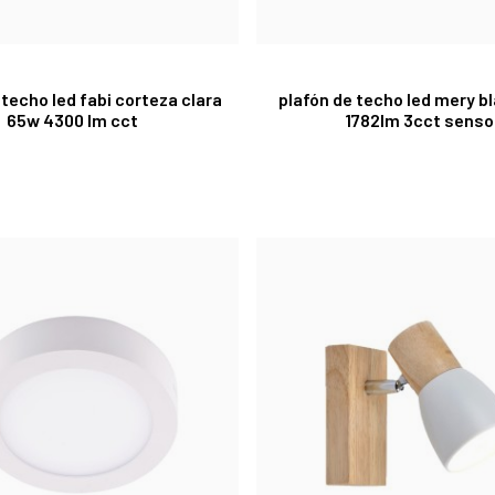
 techo led fabi corteza clara
plafón de techo led mery b
65w 4300 lm cct
1782lm 3cct senso