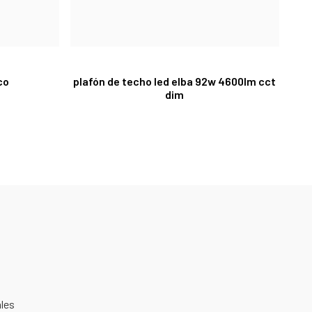
co
plafón de techo led elba 92w 4600lm cct
dim
ales