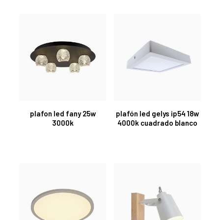
plafon led fany 25w
plafón led gelys ip54 18w
3000k
4000k cuadrado blanco