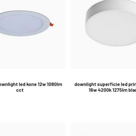
ownlight led kone 12w 1080lm
downlight superficie led pr
cct
16w 4200k 1275lm bl