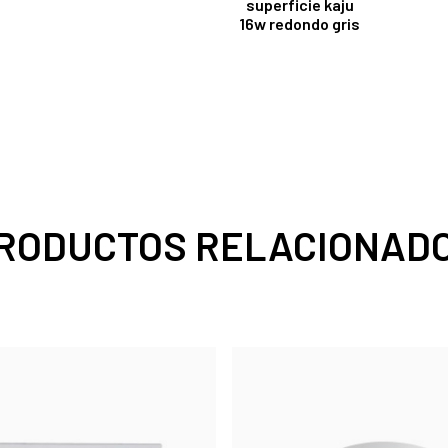
superficie kaju
16w redondo gris
RODUCTOS RELACIONAD