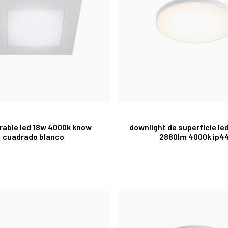
able led 18w 4000k know
downlight de superficie le
cuadrado blanco
2880lm 4000k ip4