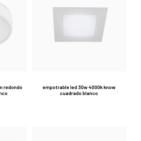
im redondo
empotrable led 30w 4000k know
anco
cuadrado blanco