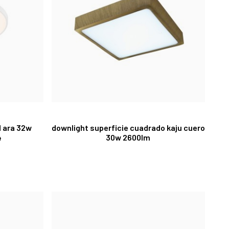
d ara 32w
downlight superficie cuadrado kaju cuero
4
30w 2600lm