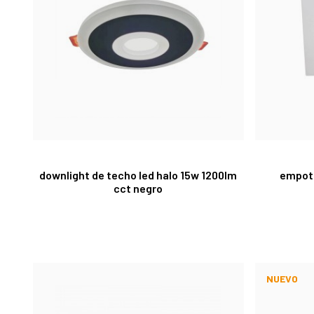
downlight de techo led halo 15w 1200lm
empotr
cct negro
NUEVO