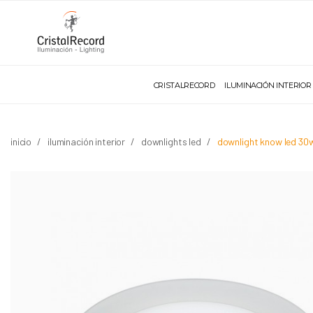
CRISTALRECORD
ILUMINACIÓN INTERIOR
inicio
iluminación interior
downlights led
downlight know led 30