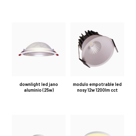
downlight led jano
modulo empotrable led
aluminio (25w)
nosy 12w 1200lm cct