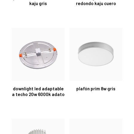
kaju gris
redondo kaju cuero
downlight led adaptable
plafón prim 8w gris
a techo 20w 6000k adato