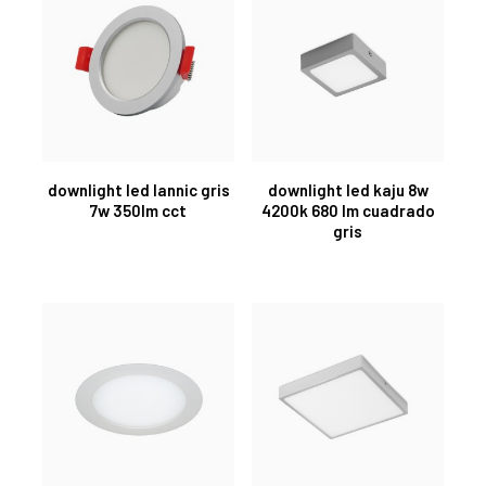
downlight led lannic gris
downlight led kaju 8w
7w 350lm cct
4200k 680 lm cuadrado
gris