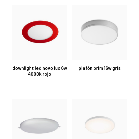
downlight led novo lux 6w
plafón prim 16w gris
4000k rojo