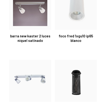
barra new kaster 2 luces
foco fred 1xgu10 ip65
níquel satinado
blanco