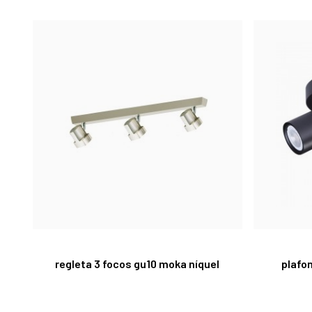
regleta 3 focos gu10 moka níquel
plafo