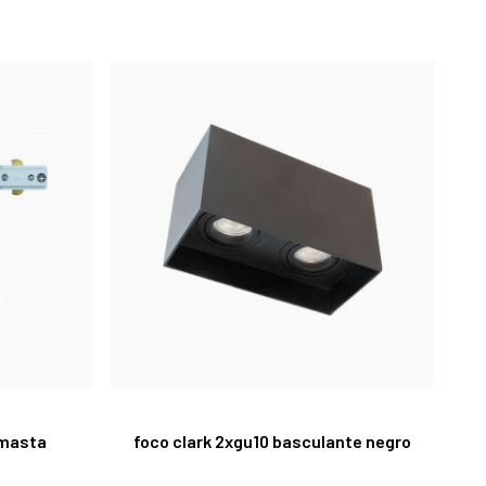
s masta
foco clark 2xgu10 basculante negro