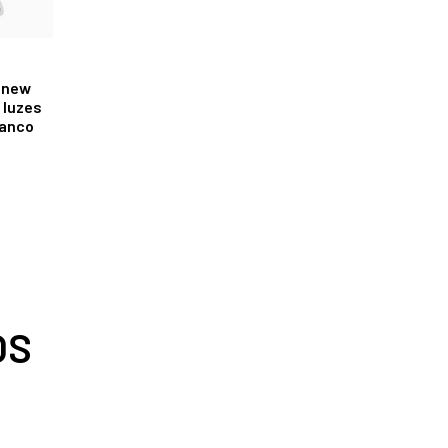
 new
3 luzes
lanco
OS