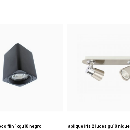
oco flin 1xgu10 negro
aplique iris 2 luces gu10 níque