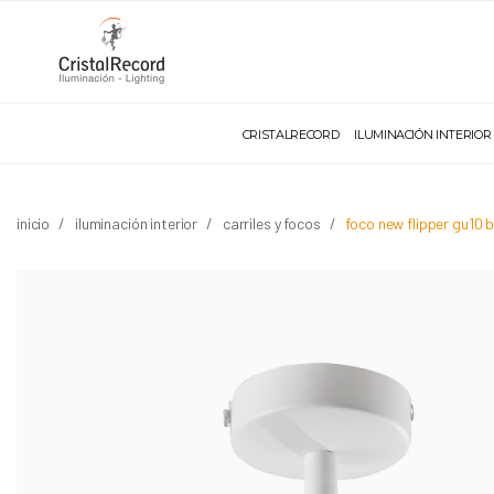
CRISTALRECORD
ILUMINACIÓN INTERIOR
inicio
iluminación interior
carriles y focos
foco new flipper gu10 