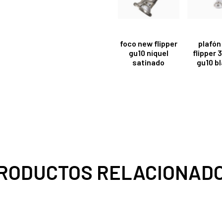
foco new flipper
plafón
gu10 níquel
flipper 
satinado
gu10 b
RODUCTOS RELACIONAD