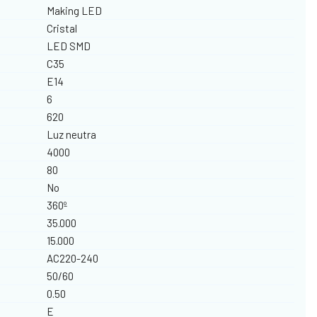
Making LED
Cristal
LED SMD
C35
E14
6
620
Luz neutra
4000
80
No
360º
35.000
15.000
AC220-240
50/60
0.50
E