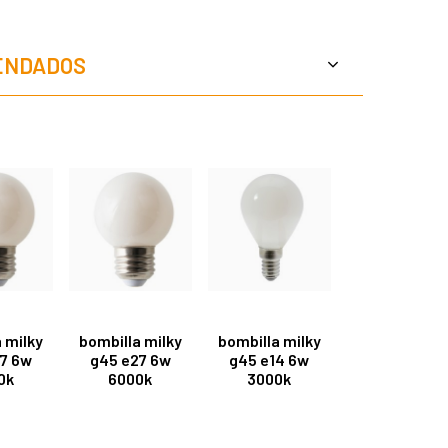
ENDADOS
 milky
bombilla milky
bombilla milky
7 6w
g45 e27 6w
g45 e14 6w
0k
6000k
3000k