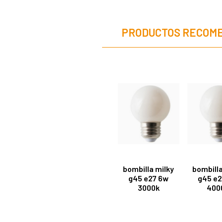
PRODUCTOS RECOM
bombilla milky
bombilla
g45 e27 6w
g45 e2
3000k
400