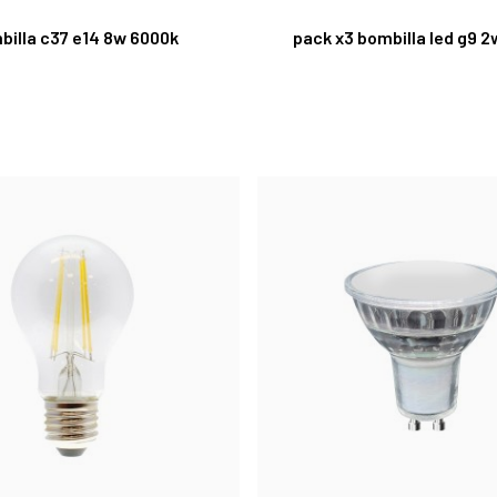
billa c37 e14 8w 6000k
pack x3 bombilla led g9 