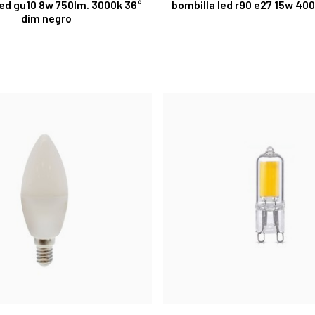
led gu10 8w 750lm. 3000k 36°
bombilla led r90 e27 15w 40
dim negro