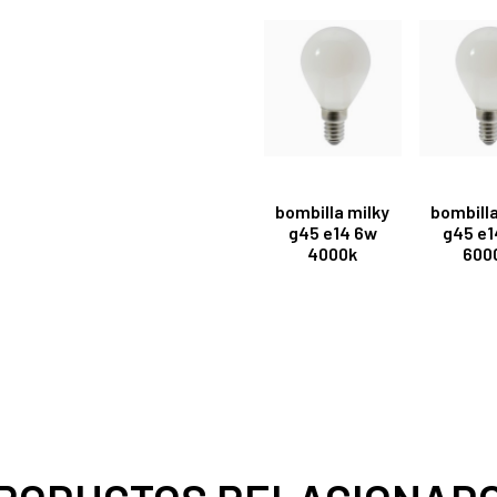
bombilla milky
bombilla
g45 e14 6w
g45 e1
4000k
600