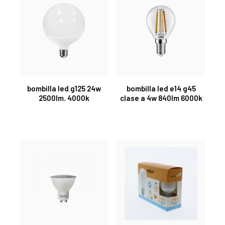
bombilla led g125 24w
bombilla led e14 g45
2500lm. 4000k
clase a 4w 840lm 6000k