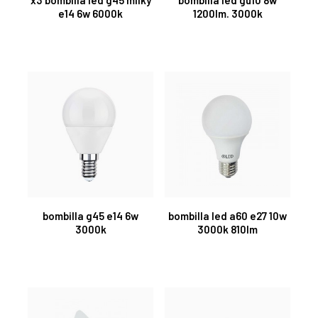
e14 6w 6000k
1200lm. 3000k
bombilla g45 e14 6w
bombilla led a60 e27 10w
3000k
3000k 810lm