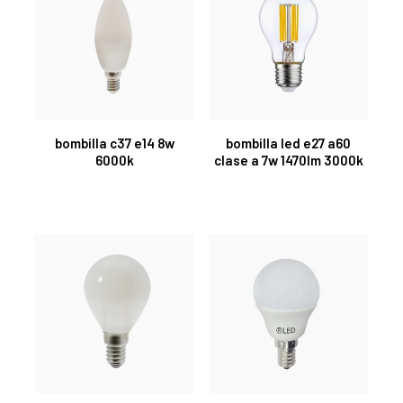
bombilla c37 e14 8w
bombilla led e27 a60
6000k
clase a 7w 1470lm 3000k