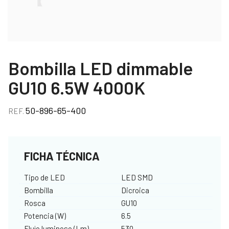
Bombilla LED dimmable
GU10 6.5W 4000K
50-896-65-400
REF.
FICHA TÉCNICA
Tipo de LED
LED SMD
Bombilla
Dicroica
Rosca
GU10
Potencia (W)
6.5
Flujo luminoso (Lm)
530