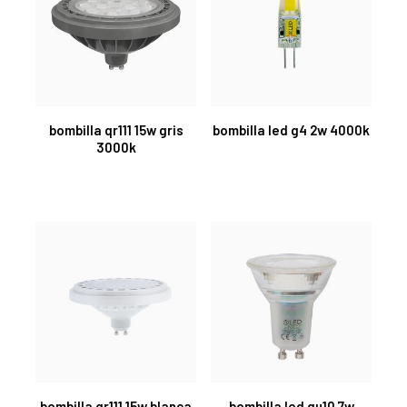
bombilla qr111 15w gris
bombilla led g4 2w 4000k
3000k
bombilla qr111 15w blanca
bombilla led gu10 7w