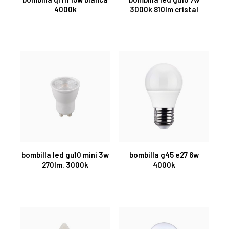
4000k
3000k 810lm cristal
bombilla led gu10 mini 3w
bombilla g45 e27 6w
270lm. 3000k
4000k