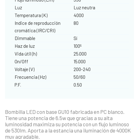
Luz
Luz neutra
Temperatura (K)
4000
Indice de reproducción
80
cromática (IRC/CRI)
Dimmable
Sí
Haz de luz
100º
Vida útil (h)
25.000
On/Off
15.000
Voltaje (V)
200-240
Frecuencia (Hz)
50/60
P.F.
0.50
Bombilla LED con base GU10 fabricada en PC blanco.
Tiene una potencia de 6.5w que gracias a su alta
luminosidad maximiza su potencia con un flujo luminoso
de 530lm. Aporta a la estancia una iluminación de 4000K
muy agradable.