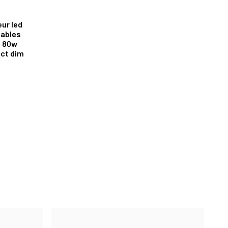
eur led
iables
l 80w
ct dim