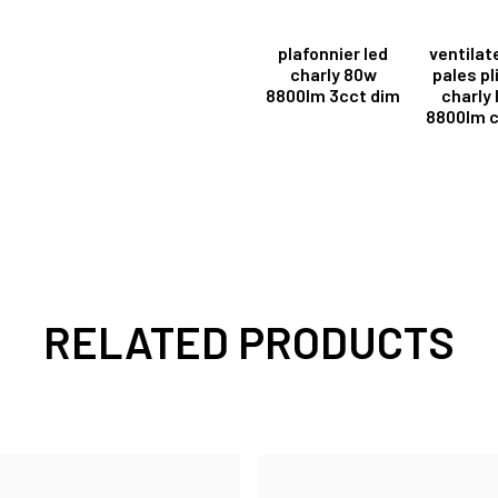
plafonnier led
ventilat
charly 80w
pales pl
8800lm 3cct dim
charly 
8800lm c
RELATED PRODUCTS