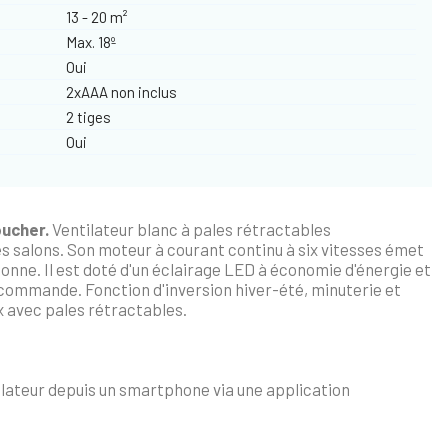
13 - 20 m²
Max. 18º
Oui
2xAAA non inclus
2 tiges
Oui
oucher.
Ventilateur blanc à pales rétractables
 salons. Son moteur à courant continu à six vitesses émet
ionne. Il est doté d'un éclairage LED à économie d'énergie et
lécommande. Fonction d'inversion hiver-été, minuterie et
x avec pales rétractables.
ilateur depuis un smartphone via une application