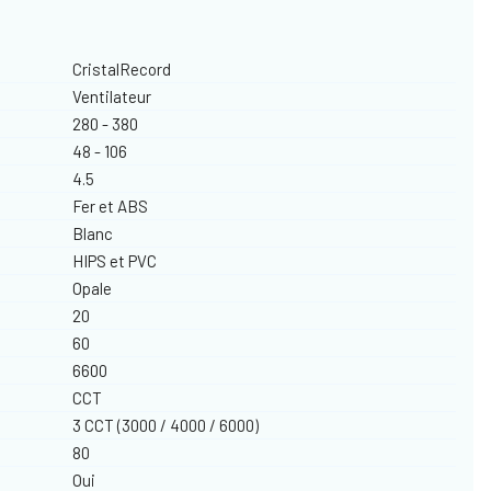
CristalRecord
Ventilateur
280 - 380
48 - 106
4.5
Fer et ABS
Blanc
HIPS et PVC
Opale
20
60
6600
CCT
3 CCT (3000 / 4000 / 6000)
80
Oui