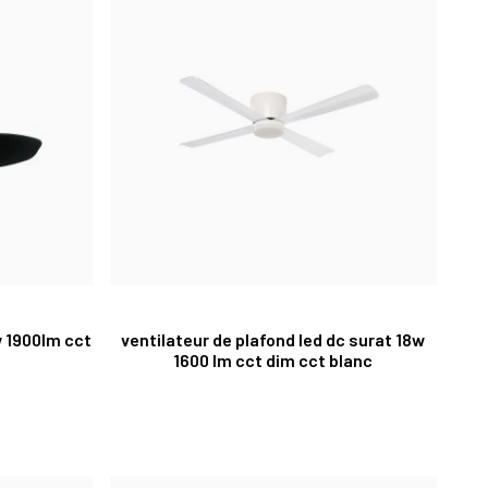
w 1900lm cct
ventilateur de plafond led dc surat 18w
1600 lm cct dim cct blanc