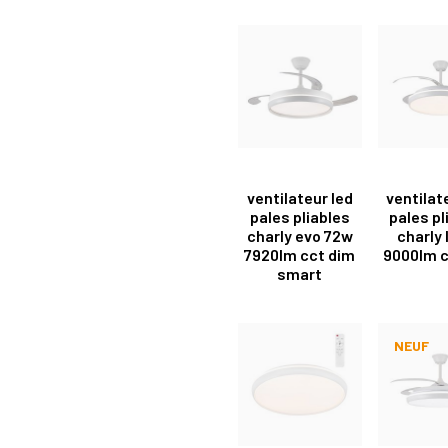
ventilateur led
ventilat
pales pliables
pales pl
charly evo 72w
charly 
7920lm cct dim
9000lm c
smart
NEUF