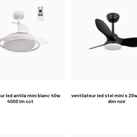
ur led antila mini blanc 40w
ventilateur led stel mini s 20
4000 lm cct
dim noir