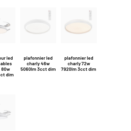
eur led
plafonnier led
plafonnier led
iables
charly 46w
charly 72w
l 80w
5060lm 3cct dim
7920lm 3cct dim
ct dim