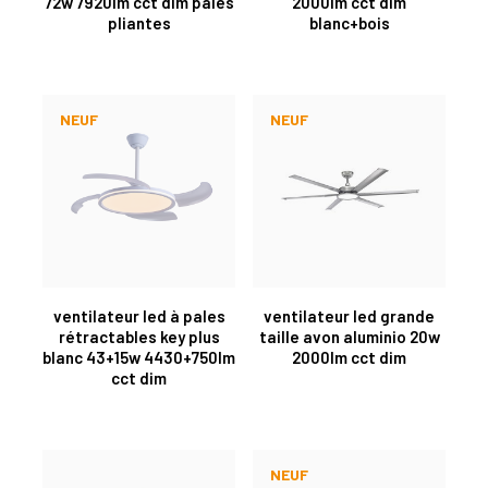
72w 7920lm cct dim pales
2000lm cct dim
pliantes
blanc+bois
NEUF
NEUF
ventilateur led à pales
ventilateur led grande
rétractables key plus
taille avon aluminio 20w
blanc 43+15w 4430+750lm
2000lm cct dim
cct dim
NEUF