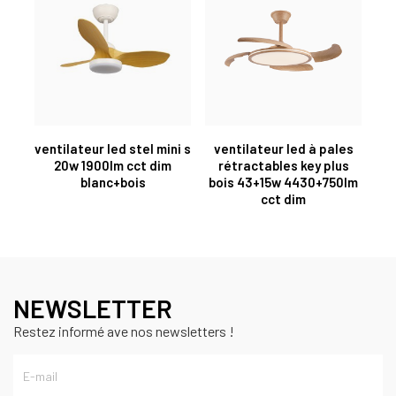
ventilateur led stel mini s
ventilateur led à pales
20w 1900lm cct dim
rétractables key plus
blanc+bois
bois 43+15w 4430+750lm
cct dim
NEWSLETTER
Restez informé ave nos newsletters !