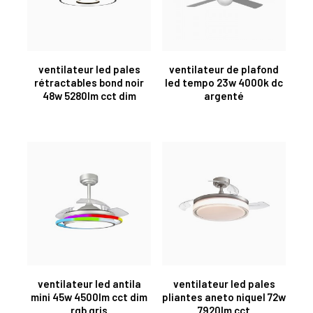
ventilateur led pales
ventilateur de plafond
rétractables bond noir
led tempo 23w 4000k dc
48w 5280lm cct dim
argenté
ventilateur led antila
ventilateur led pales
mini 45w 4500lm cct dim
pliantes aneto niquel 72w
rgb gris
7920lm cct