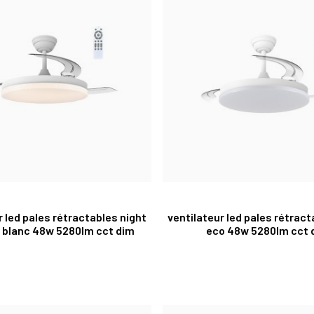
r led pales rétractables night
ventilateur led pales rétract
li blanc 48w 5280lm cct dim
eco 48w 5280lm cct 