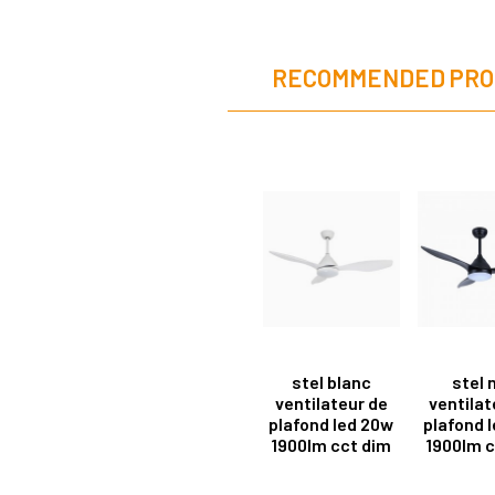
RECOMMENDED PRO
stel blanc
stel 
ventilateur de
ventilat
plafond led 20w
plafond 
1900lm cct dim
1900lm c