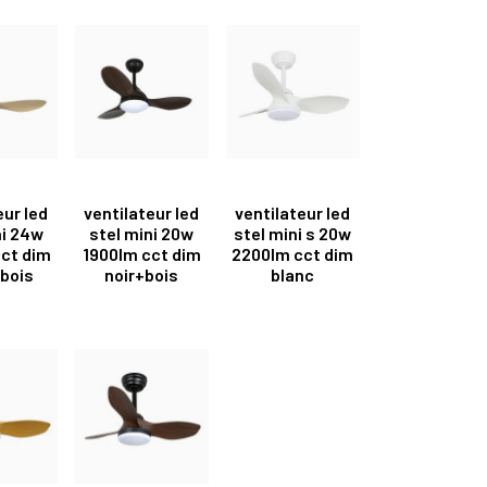
eur led
ventilateur led
ventilateur led
ni 24w
stel mini 20w
stel mini s 20w
ct dim
1900lm cct dim
2200lm cct dim
bois
noir+bois
blanc