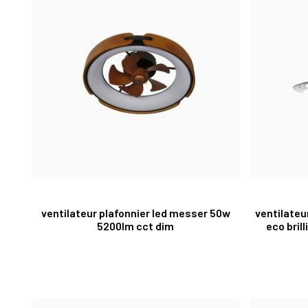
ventilateur plafonnier led messer 50w
ventilateu
5200lm cct dim
eco bril