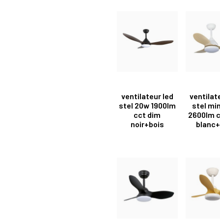
ventilateur led
ventilat
stel 20w 1900lm
stel mi
cct dim
2600lm c
noir+bois
blanc+