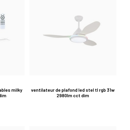
ables milky
ventilateur de plafond led stel tl rgb 31w
dim
2980lm cct dim