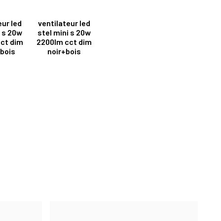
eur led
ventilateur led
i s 20w
stel mini s 20w
ct dim
2200lm cct dim
bois
noir+bois