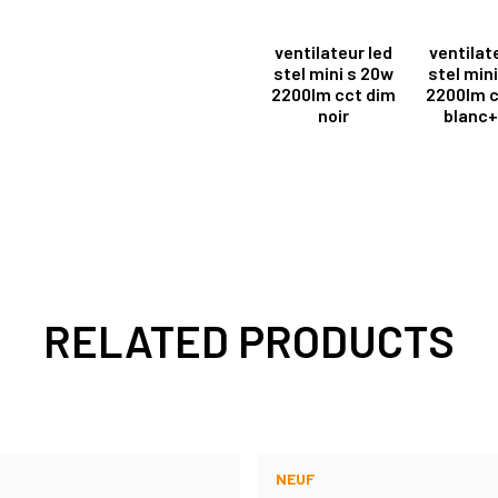
ventilateur led
ventilat
stel mini s 20w
stel min
2200lm cct dim
2200lm c
noir
blanc+
RELATED PRODUCTS
NEUF