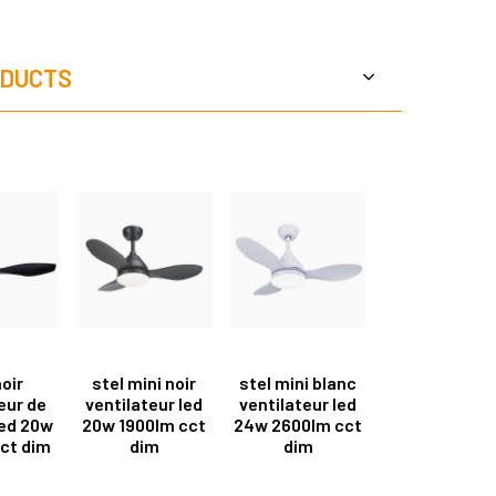
DUCTS
noir
stel mini noir
stel mini blanc
eur de
ventilateur led
ventilateur led
led 20w
20w 1900lm cct
24w 2600lm cct
ct dim
dim
dim