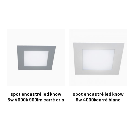
spot encastré led know
spot encastré led know
6w 4000k 900lm carré gris
6w 4000kcarré blanc