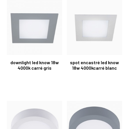
downlight led know 18w
spot encastré led know
4000k carré gris
18w 4000kcarré blanc