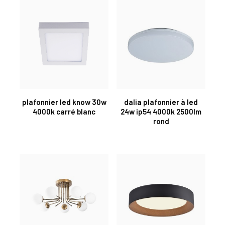
plafonnier led know 30w
dalia plafonnier à led
4000k carré blanc
24w ip54 4000k 2500lm
rond