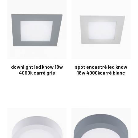
downlight led know 18w
spot encastré led know
4000k carré gris
18w 4000kcarré blanc