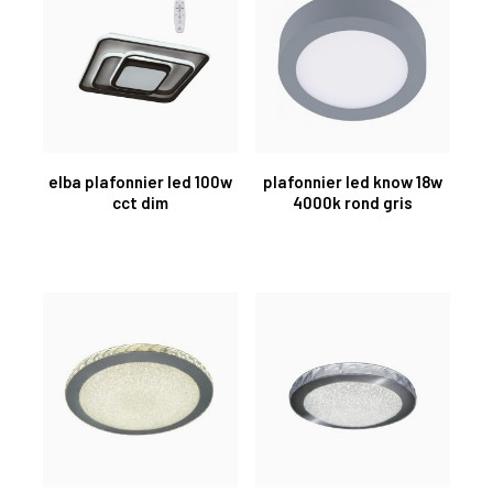
elba plafonnier led 100w
plafonnier led know 18w
cct dim
4000k rond gris