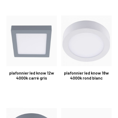
plafonnier led know 12w
plafonnier led know 18w
4000k carré gris
4000k rond blanc