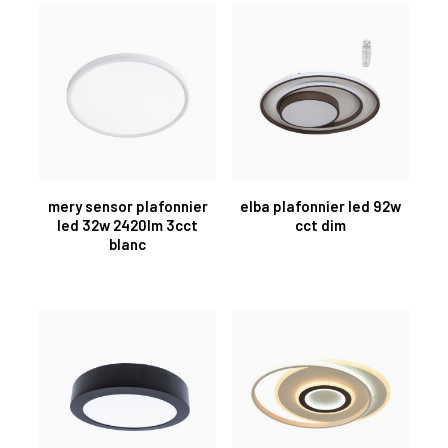
mery sensor plafonnier
elba plafonnier led 92w
led 32w 2420lm 3cct
cct dim
blanc