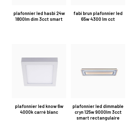
plafonnier led hasbi 24w
fabi brun plafonnier led
1800lm dim 3cct smart
65w 4300 lm cct
plafonnier led know 6w
plafonnier led dimmable
4000k carré blanc
cryn 125w 9000lm 3cct
smart rectangulaire