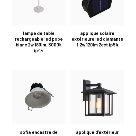
lampe de table
applique solaire
rechargeable led pope
extérieure led diamante
blanc 2w 180lm. 3000k
1.2w 120lm 2cct ip54
ip44
sofia encastré de
applique d'extérieur