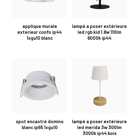
applique murale
lampé a poser extérieure
exterieur confo ip44
led rgb kid 1.8w 110lm
1xgu10 blanc
6000k ip44
spot encastré domino
lampé a poser extérieure
blanc ip65 1xgu10
led merida 3w 300lm
3000k ip44 bois