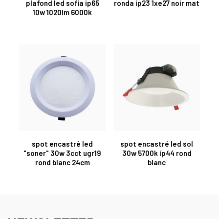
plafond led sofia ip65
ronda ip23 1xe27 noir mat
10w 1020lm 6000k
spot encastré led
spot encastré led sol
"soner" 30w 3cct ugr19
30w 5700k ip44 rond
rond blanc 24cm
blanc