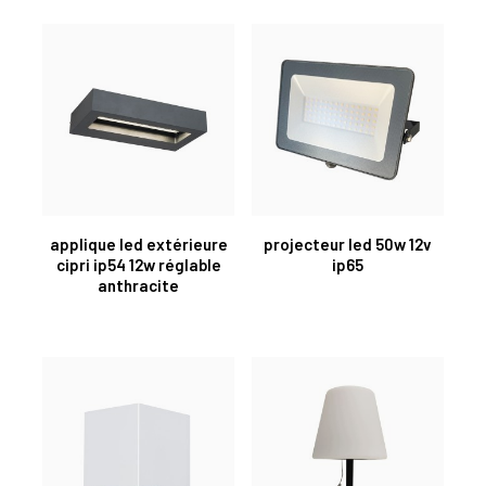
applique led extérieure
projecteur led 50w 12v
cipri ip54 12w réglable
ip65
anthracite