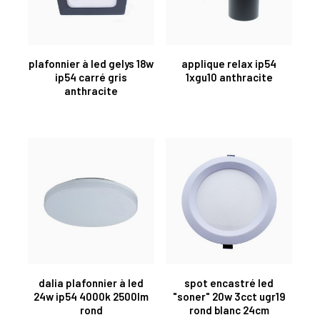
plafonnier à led gelys 18w
applique relax ip54
ip54 carré gris
1xgu10 anthracite
anthracite
dalia plafonnier à led
spot encastré led
24w ip54 4000k 2500lm
"soner" 20w 3cct ugr19
rond
rond blanc 24cm