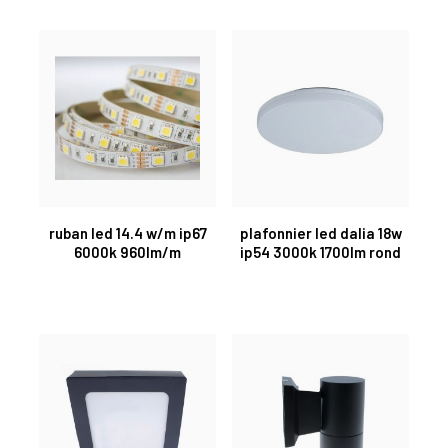
ruban led 14.4 w/m ip67
plafonnier led dalia 18w
6000k 960lm/m
ip54 3000k 1700lm rond