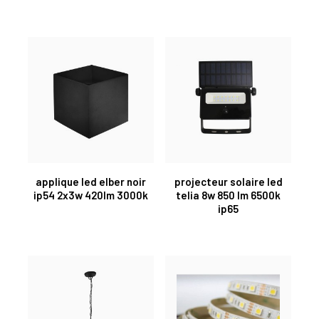
applique led elber noir
projecteur solaire led
ip54 2x3w 420lm 3000k
telia 8w 850 lm 6500k
ip65