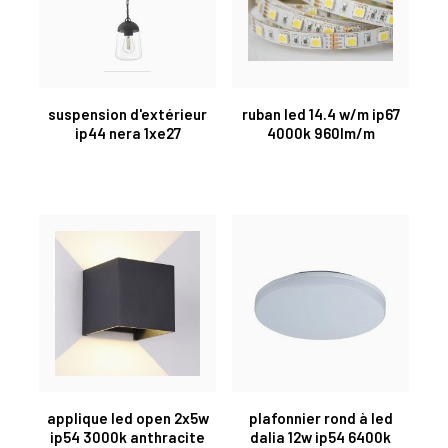
suspension d'extérieur
ruban led 14.4 w/m ip67
ip44 nera 1xe27
4000k 960lm/m
applique led open 2x5w
plafonnier rond à led
ip54 3000k anthracite
dalia 12w ip54 6400k