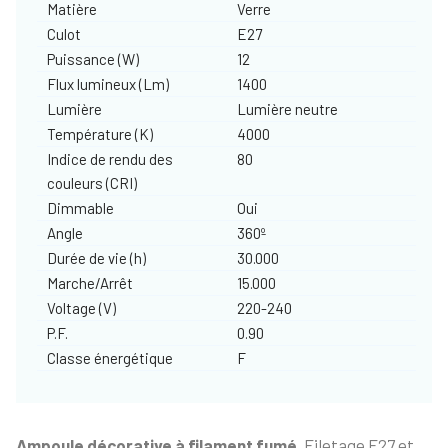
Matière
Verre
Culot
E27
Puissance (W)
12
Flux lumineux (Lm)
1400
Lumière
Lumière neutre
Température (K)
4000
Indice de rendu des
80
couleurs (CRI)
Dimmable
Oui
Angle
360º
Durée de vie (h)
30.000
Marche/Arrêt
15.000
Voltage (V)
220-240
P.F.
0.90
Classe énergétique
F
Ampoule décorative à filament fumé.
Filetage E27 et