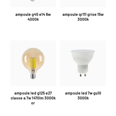
ampoule g45 e14 6w
ampoule qr111 grise 15w
4000k
3000k
ampoule led g125 e27
ampoule led 7w gu10
classe a 7w 1470lm 3000k
3000k
or