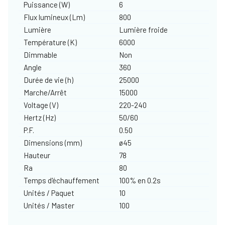
Puissance (W)
6
Flux lumineux (Lm)
800
Lumière
Lumière froide
Température (K)
6000
Dimmable
Non
Angle
360
Durée de vie (h)
25000
Marche/Arrêt
15000
Voltage (V)
220-240
Hertz (Hz)
50/60
P.F.
0.50
Dimensions (mm)
ø45
Hauteur
78
Ra
80
Temps d'échauffement
100% en 0.2s
Unités / Paquet
10
Unités / Master
100