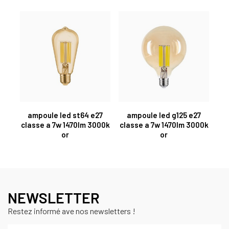
ampoule led st64 e27
ampoule led g125 e27
classe a 7w 1470lm 3000k
classe a 7w 1470lm 3000k
or
or
NEWSLETTER
Restez informé ave nos newsletters !