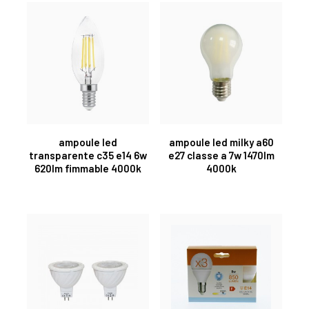
ampoule led
ampoule led milky a60
transparente c35 e14 6w
e27 classe a 7w 1470lm
620lm fimmable 4000k
4000k