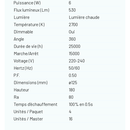
Puissance (W)
6
Flux lumineux (Lm)
530
Lumière
Lumière chaude
Température (K)
2700
Dimmable
Oui
Angle
360
Durée de vie (h)
25000
Marche/Arrêt
15000
Voltage (V)
220-240
Hertz (Hz)
50/60
P.F.
0.50
Dimensions (mm)
ø125
Hauteur
180
Ra
80
Temps d'échauffement
100% en 0.5s
Unités / Paquet
4
Unités / Master
16