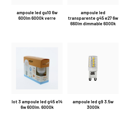
ampoule led gu10 6w
ampoule led
600lm 6000k verre
transparente g45 e27 6w
660lm dimmable 6000k
lot 3 ampoule led g45 e14
ampoule led g9 3.5w
6w 600lm. 6000k
3000k