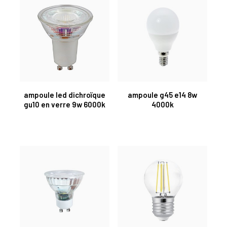
ampoule led dichroïque
ampoule g45 e14 8w
gu10 en verre 9w 6000k
4000k