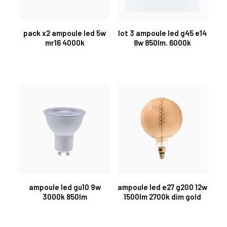
pack x2 ampoule led 5w
lot 3 ampoule led g45 e14
mr16 4000k
8w 850lm. 6000k
ampoule led gu10 9w
ampoule led e27 g200 12w
3000k 850lm
1500lm 2700k dim gold