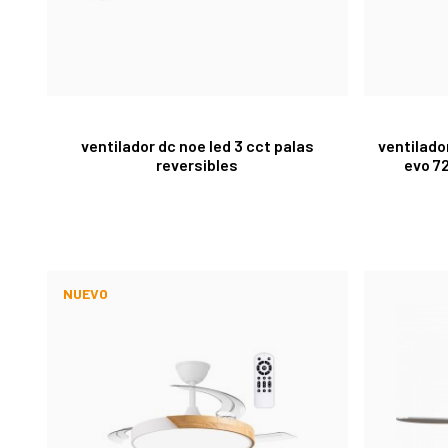
ventilador dc noe led 3 cct palas
ventilado
reversibles
evo 7
NUEVO