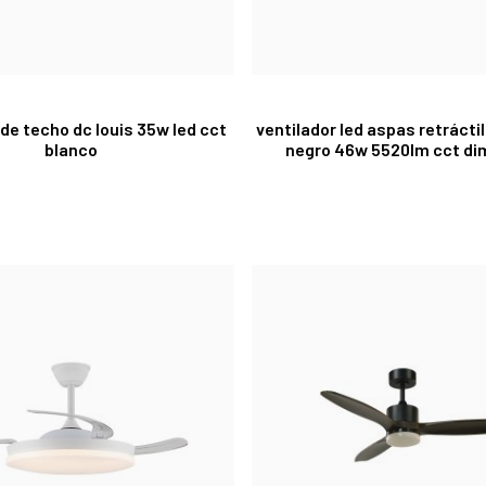
 de techo dc louis 35w led cct
ventilador led aspas retrácti
blanco
negro 46w 5520lm cct di