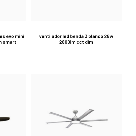
les evo mini
ventilador led benda 3 blanco 28w
m smart
2800lm cct dim