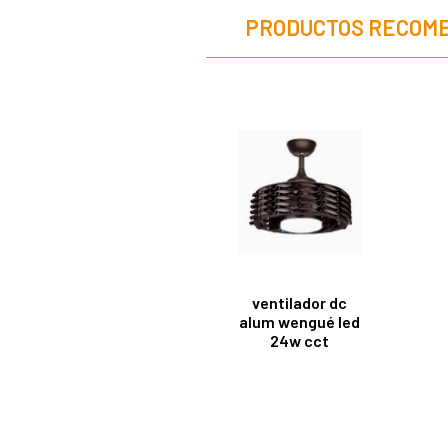
PRODUCTOS RECOM
ventilador dc
alum wengué led
24w cct