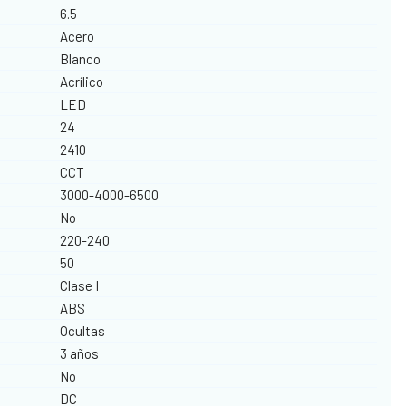
6.5
Acero
Blanco
Acrílico
LED
24
2410
CCT
3000-4000-6500
No
220-240
50
Clase I
ABS
Ocultas
3 años
No
DC