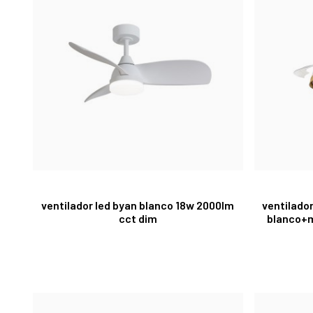
ventilador led byan blanco 18w 2000lm
ventilado
cct dim
blanco+m