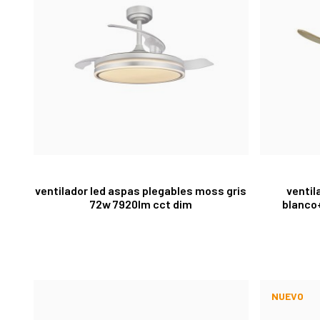
ventilador led aspas plegables moss gris
ventil
72w 7920lm cct dim
blanco
NUEVO