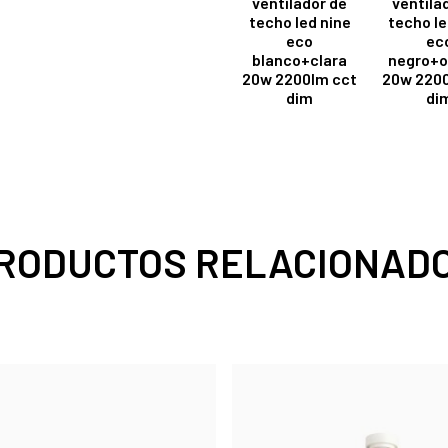
ventilador de
ventila
techo led nine
techo le
eco
ec
blanco+clara
negro+o
20w 2200lm cct
20w 2200
dim
di
RODUCTOS RELACIONAD