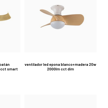
 batán
ventilador led epona blanco+madera 20w
 cct smart
2000lm cct dim