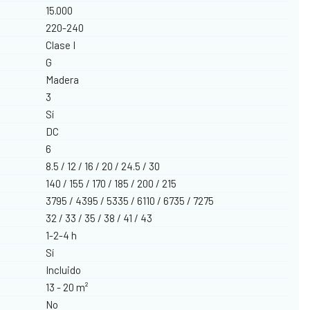
15.000
220-240
Clase I
G
Madera
3
Sí
DC
6
8.5 / 12 / 16 / 20 / 24.5 / 30
140 / 155 / 170 / 185 / 200 / 215
3795 / 4395 / 5335 / 6110 / 6735 / 7275
32 / 33 / 35 / 38 / 41 / 43
1-2-4 h
Sí
Incluido
13 - 20 m²
No