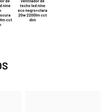
dor de
ventilador de
d nine
techo led nine
o
eco negro+clara
scura
20w 2200lm cct
lm cct
dim
m
OS