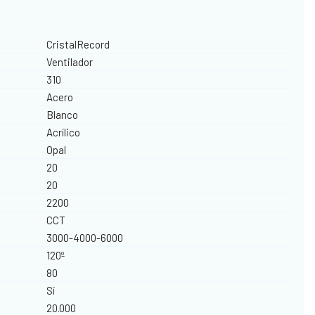
CristalRecord
Ventilador
310
Acero
Blanco
Acrílico
Opal
20
20
2200
CCT
3000-4000-6000
120º
80
Sí
20.000