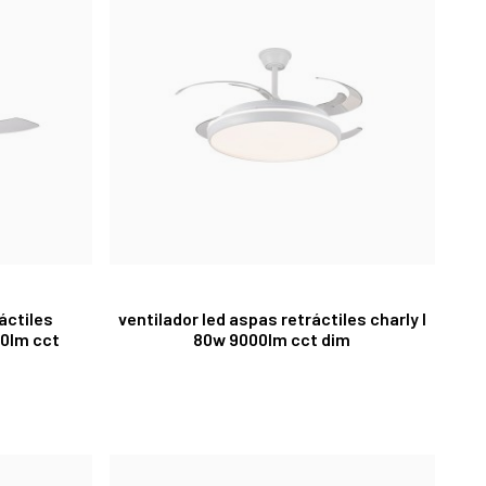
áctiles
ventilador led aspas retráctiles charly l
0lm cct
80w 9000lm cct dim