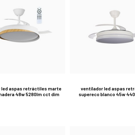
r led aspas retráctiles marte
ventilador led aspas retr
adera 48w 5280lm cct dim
supereco blanco 45w 440