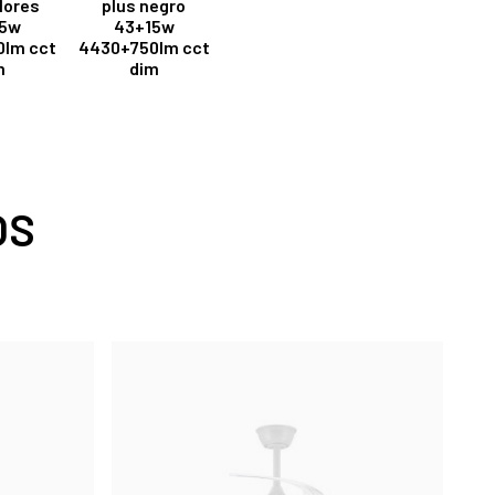
lores
plus negro
15w
43+15w
lm cct
4430+750lm cct
m
dim
OS