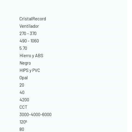
CristalRecord
Ventilador
270 - 370
490 - 1060
5.70
Hierro y ABS
Negro
HIPS y PVC
Opal
20
40
4200
CCT
3000-4000-6000
120º
80