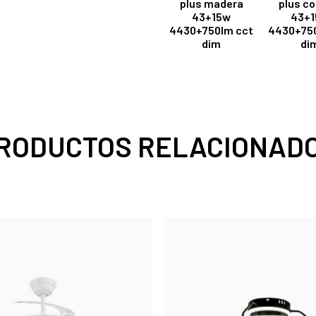
plus madera
plus co
43+15w
43+
4430+750lm cct
4430+750
dim
di
RODUCTOS RELACIONAD