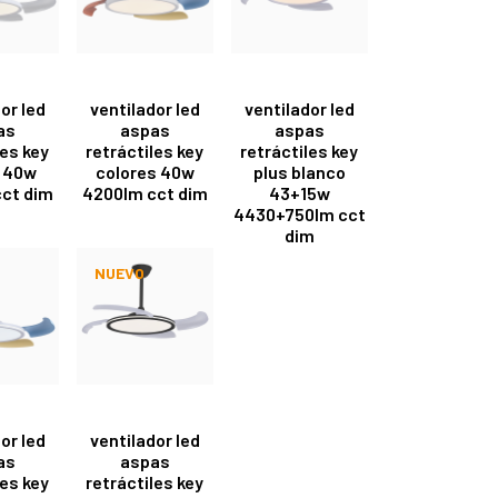
or led
ventilador led
ventilador led
as
aspas
aspas
les key
retráctiles key
retráctiles key
 40w
colores 40w
plus blanco
ct dim
4200lm cct dim
43+15w
4430+750lm cct
dim
NUEVO
or led
ventilador led
as
aspas
les key
retráctiles key