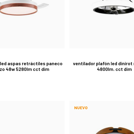
 led aspas retráctiles paneco
ventilador plafón led diniro
zo 48w 5280lm cct dim
4800lm. cct dim
NUEVO