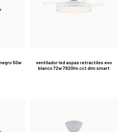
t negro 50w
ventilador led aspas retráctiles evo
blanco 72w 7920lm cct dim smart