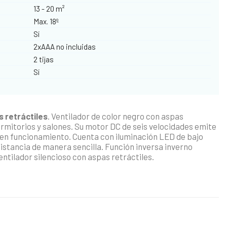
13 - 20 m²
Max. 18º
Sí
2xAAA no incluidas
2 tijas
Sí
s retráctiles
. Ventilador de color negro con aspas
rmitorios y salones. Su motor DC de seis velocidades emite
á en funcionamiento. Cuenta con iluminación LED de bajo
istancia de manera sencilla. Función inversa inverno
ntilador silencioso con aspas retráctiles.