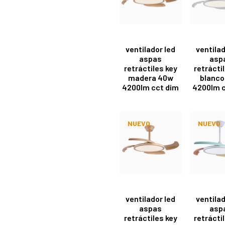
ventilador led
ventilad
aspas
asp
retráctiles key
retrácti
madera 40w
blanco
4200lm cct dim
4200lm c
NUEVO
NUEVO
ventilador led
ventilad
aspas
asp
retráctiles key
retrácti