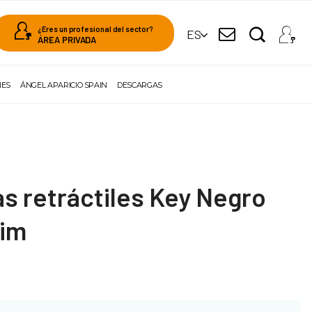
¿Eres un profesional del sector?
ES
ÁREA PRIVADA
NES
ÁNGEL APARICIO SPAIN
DESCARGAS
s retráctiles Key Negro
im