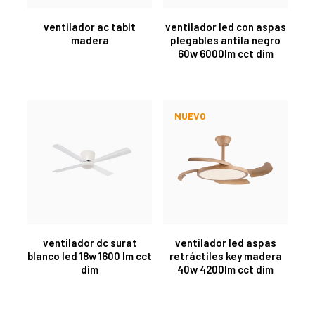
ventilador ac tabit
ventilador led con aspas
madera
plegables antila negro
60w 6000lm cct dim
NUEVO
ventilador dc surat
ventilador led aspas
blanco led 18w 1600 lm cct
retráctiles key madera
dim
40w 4200lm cct dim