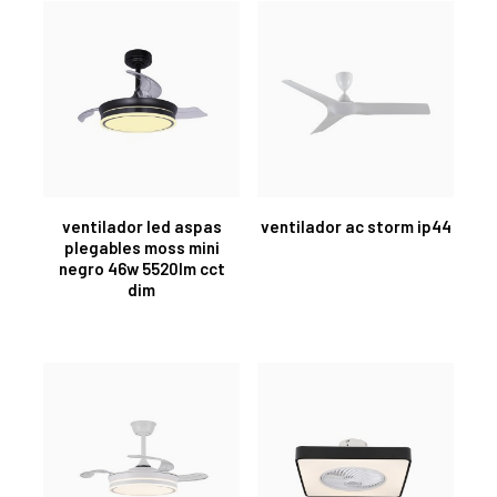
ventilador led aspas
ventilador ac storm ip44
plegables moss mini
negro 46w 5520lm cct
dim