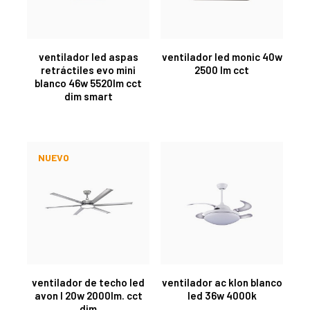
ventilador led aspas
ventilador led monic 40w
retráctiles evo mini
2500 lm cct
blanco 46w 5520lm cct
dim smart
NUEVO
ventilador de techo led
ventilador ac klon blanco
avon l 20w 2000lm. cct
led 36w 4000k
dim