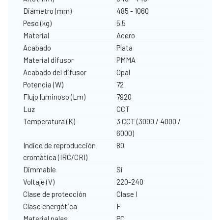
Diámetro (mm)
485 - 1060
Peso (kg)
5.5
Material
Acero
Acabado
Plata
Material difusor
PMMA
Acabado del difusor
Opal
Potencia (W)
72
Flujo luminoso (Lm)
7920
Luz
CCT
Temperatura (K)
3 CCT (3000 / 4000 /
6000)
Indice de reproducción
80
cromática (IRC/CRI)
Dimmable
Sí
Voltaje (V)
220-240
Clase de protección
Clase I
Clase energética
F
Material palas
PC