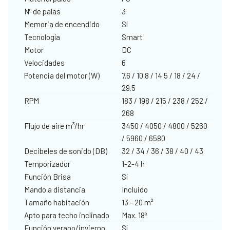
Nº de palas
3
Memoria de encendido
Sí
Tecnología
Smart
Motor
DC
Velocidades
6
Potencia del motor (W)
7.6 / 10.8 / 14.5 / 18 / 24 /
29.5
RPM
183 / 198 / 215 / 238 / 252 /
268
Flujo de aire m³/hr
3450 / 4050 / 4800 / 5260
/ 5960 / 6580
Decibeles de sonido (DB)
32 / 34 / 36 / 38 / 40 / 43
Temporizador
1-2-4 h
Función Brisa
Sí
Mando a distancia
Incluido
Tamaño habitación
13 - 20 m²
Apto para techo inclinado
Max. 18º
Función verano/invierno
Sí