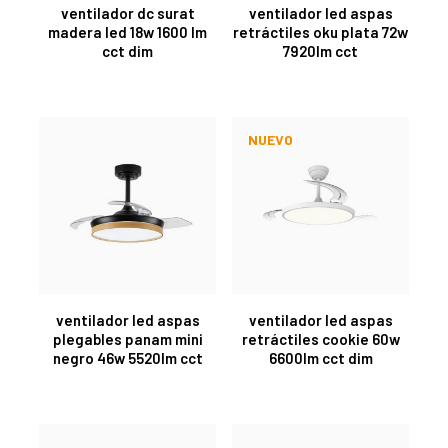
ventilador dc surat
ventilador led aspas
madera led 18w 1600 lm
retráctiles oku plata 72w
cct dim
7920lm cct
NUEVO
ventilador led aspas
ventilador led aspas
plegables panam mini
retráctiles cookie 60w
negro 46w 5520lm cct
6600lm cct dim