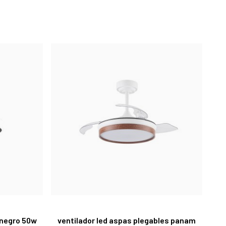
t negro 50w
ventilador led aspas plegables panam