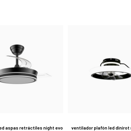
led aspas retráctiles night evo
ventilador plafón led diniro