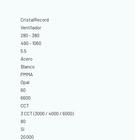
CristalRecord
Ventilador
280 - 380
490 - 1060
5.5
Acero
Blanco
PMMA
Opal
60
6600
CCT
3 CCT (3000 / 4000 / 6000)
80
Sí
20.000