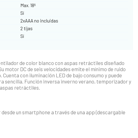
Max. 18º
Sí
2xAAA no incluidas
2 tijas
Sí
entilador de color blanco con aspas retráctiles diseñado
u motor DC de seis velocidades emite el mínimo de ruido
o. Cuenta con iluminación LED de bajo consumo y puede
a sencilla. Función inversa inverno verano, temporizador y
aspas retráctiles.
r desde un smartphone a través de una app (descargable