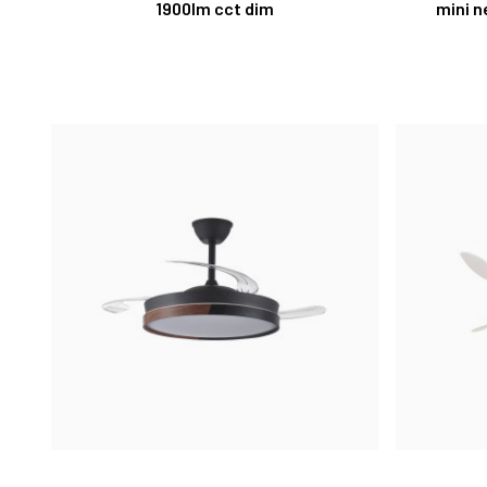
1900lm cct dim
mini n