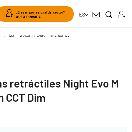
¿Eres un profesional del sector?
ES
ÁREA PRIVADA
NES
ÁNGEL APARICIO SPAIN
DESCARGAS
s retráctiles Night Evo M
m CCT Dim