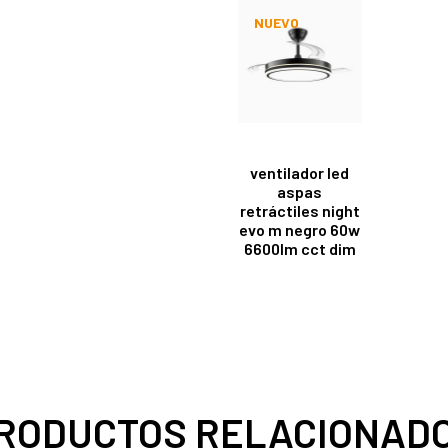
NUEVO
ventilador led
aspas
retráctiles night
evo m negro 60w
6600lm cct dim
RODUCTOS RELACIONAD