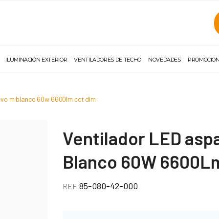
ILUMINACIÓN EXTERIOR
VENTILADORES DE TECHO
NOVEDADES
PROMOCIO
t evo m blanco 60w 6600lm cct dim
Ventilador LED aspa
Blanco 60W 6600L
85-080-42-000
REF.