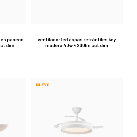
iles paneco
ventilador led aspas retráctiles key
cct dim
madera 40w 4200lm cct dim
NUEVO