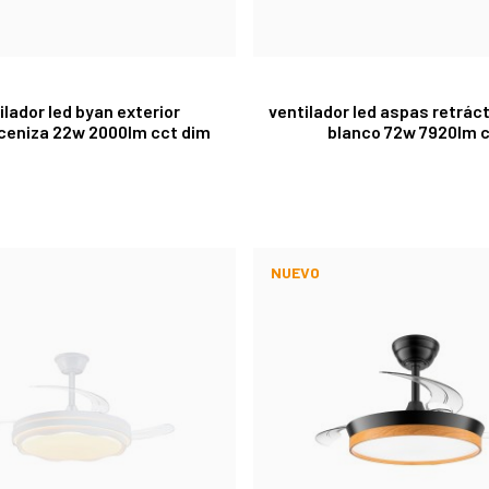
ilador led byan exterior
ventilador led aspas retráct
ceniza 22w 2000lm cct dim
blanco 72w 7920lm 
NUEVO