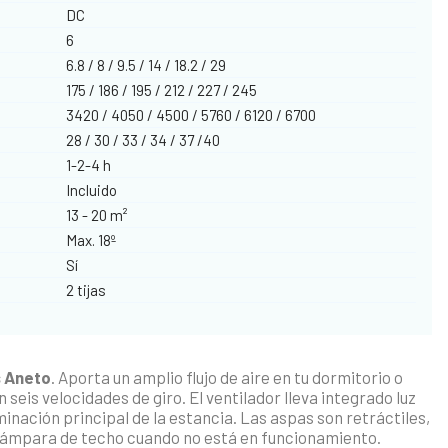
DC
6
6.8 / 8 / 9.5 / 14 / 18.2 / 29
175 / 186 / 195 / 212 / 227 / 245
3420 / 4050 / 4500 / 5760 / 6120 / 6700
28 / 30 / 33 / 34 / 37 /40
1-2-4 h
Incluido
13 - 20 m²
Max. 18º
Sí
2 tijas
s Aneto
. Aporta un amplio flujo de aire en tu dormitorio o
 seis velocidades de giro. El ventilador lleva integrado luz
minación principal de la estancia. Las aspas son retráctiles,
a lámpara de techo cuando no está en funcionamiento.