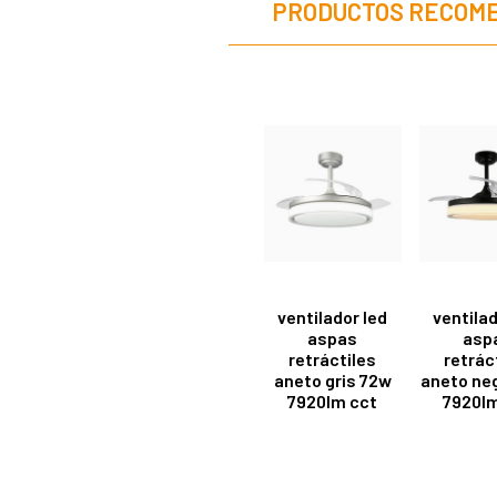
PRODUCTOS RECOM
ventilador led
ventilad
aspas
asp
retráctiles
retrác
aneto gris 72w
aneto ne
7920lm cct
7920lm