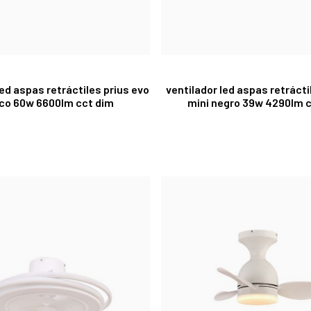
led aspas retráctiles prius evo
ventilador led aspas retráct
co 60w 6600lm cct dim
mini negro 39w 4290lm 