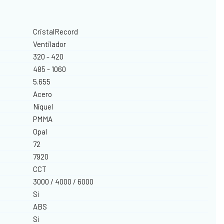
CristalRecord
Ventilador
320 - 420
485 - 1060
5.655
Acero
Níquel
PMMA
Opal
72
7920
CCT
3000 / 4000 / 6000
Sí
ABS
Sí