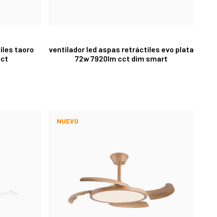
iles taoro
ventilador led aspas retráctiles evo plata
cct
72w 7920lm cct dim smart
NUEVO