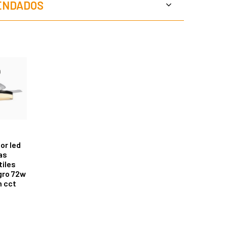
ENDADOS
or led
as
tiles
gro 72w
 cct