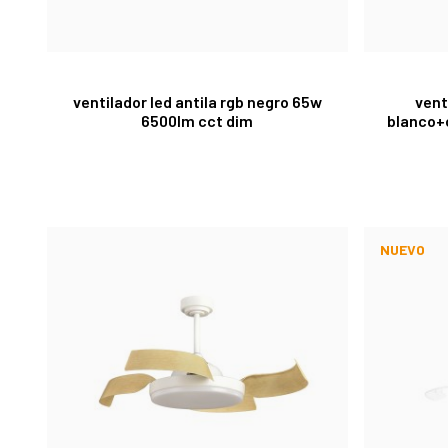
ventilador led antila rgb negro 65w
vent
6500lm cct dim
blanco+
NUEVO