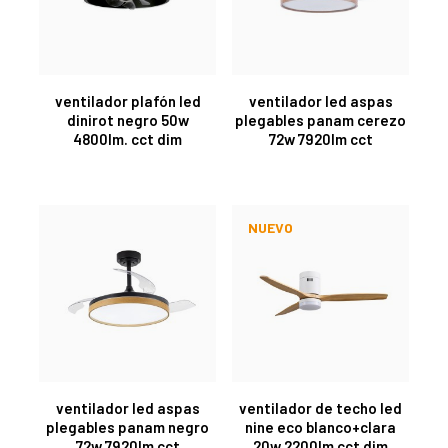
ventilador plafón led
ventilador led aspas
dinirot negro 50w
plegables panam cerezo
4800lm. cct dim
72w 7920lm cct
NUEVO
ventilador led aspas
ventilador de techo led
plegables panam negro
nine eco blanco+clara
72w 7920lm cct
20w 2200lm cct dim