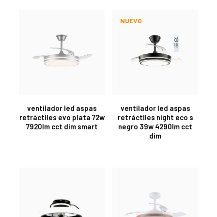
NUEVO
ventilador led aspas
ventilador led aspas
retráctiles evo plata 72w
retráctiles night eco s
7920lm cct dim smart
negro 39w 4290lm cct
dim