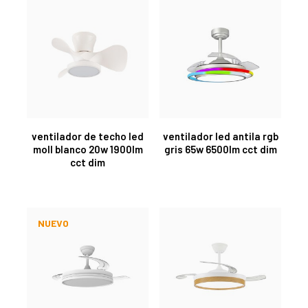
ventilador de techo led
ventilador led antila rgb
moll blanco 20w 1900lm
gris 65w 6500lm cct dim
cct dim
NUEVO