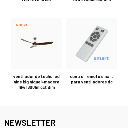
NUEVO
ventilador de techo led
control remoto smart
nine big níquel+madera
para ventiladores dc
18w 1600lm cct dim
NEWSLETTER