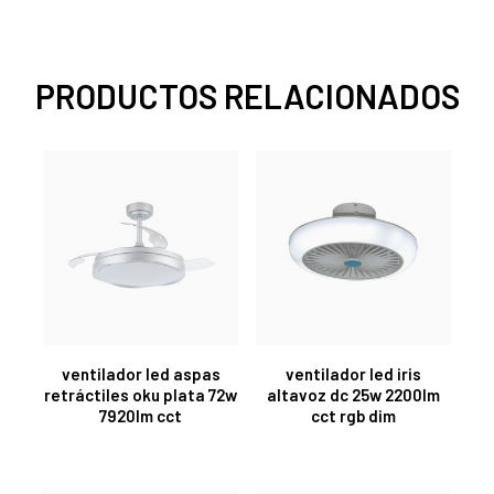
PRODUCTOS RELACIONADOS
ventilador led aspas
ventilador led iris
retráctiles oku plata 72w
altavoz dc 25w 2200lm
7920lm cct
cct rgb dim