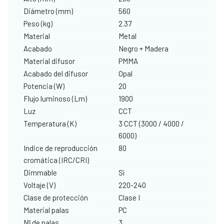
Diámetro (mm)
560
Peso (kg)
2.37
Material
Metal
Acabado
Negro + Madera
Material difusor
PMMA
Acabado del difusor
Opal
Potencia (W)
20
Flujo luminoso (Lm)
1900
Luz
CCT
Temperatura (K)
3 CCT (3000 / 4000 /
6000)
Indice de reproducción
80
cromática (IRC/CRI)
Dimmable
Sí
Voltaje (V)
220-240
Clase de protección
Clase I
Material palas
PC
Nº de palas
3