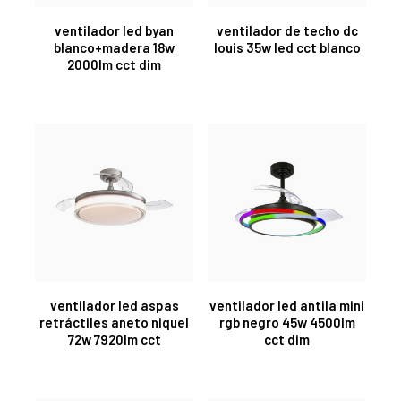
ventilador led byan
ventilador de techo dc
blanco+madera 18w
louis 35w led cct blanco
2000lm cct dim
ventilador led aspas
ventilador led antila mini
retráctiles aneto niquel
rgb negro 45w 4500lm
72w 7920lm cct
cct dim