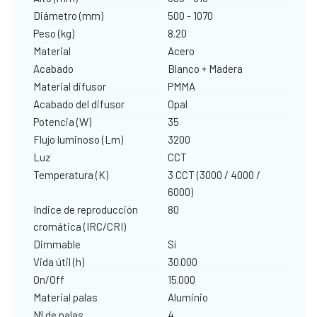
Diámetro (mm)
500 - 1070
Peso (kg)
8.20
Material
Acero
Acabado
Blanco + Madera
Material difusor
PMMA
Acabado del difusor
Opal
Potencia (W)
35
Flujo luminoso (Lm)
3200
Luz
CCT
Temperatura (K)
3 CCT (3000 / 4000 /
6000)
Indice de reproducción
80
cromática (IRC/CRI)
Dimmable
Sí
Vida útil (h)
30.000
On/Off
15.000
Material palas
Aluminio
Nº de palas
4