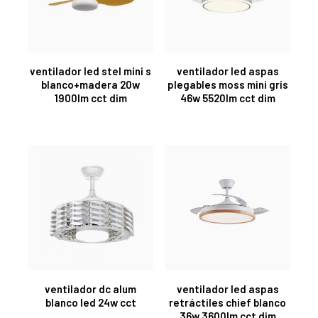
ventilador led stel mini s
ventilador led aspas
blanco+madera 20w
plegables moss mini gris
1900lm cct dim
46w 5520lm cct dim
ventilador dc alum
ventilador led aspas
blanco led 24w cct
retráctiles chief blanco
36w 3600lm cct dim