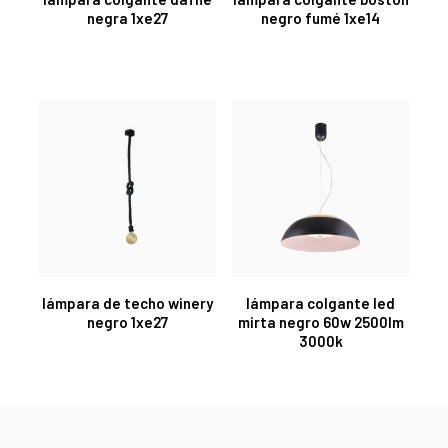
negra 1xe27
negro fumé 1xe14
lámpara de techo winery
lámpara colgante led
negro 1xe27
mirta negro 60w 2500lm
3000k