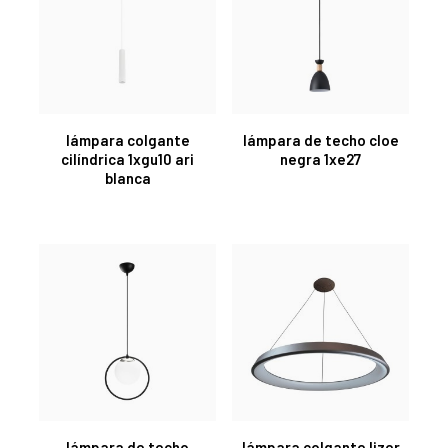
lámpara colgante
lámpara de techo cloe
cilíndrica 1xgu10 ari
negra 1xe27
blanca
lámpara de techo
lámpara colgante lizer