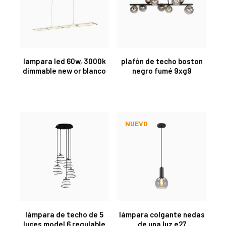
lampara led 60w, 3000k
plafón de techo boston
dimmable new or blanco
negro fumé 9xg9
NUEVO
lámpara de techo de 5
lámpara colgante nedas
luces model 6 regulable
de una luz e27