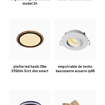
model 24
plafón led hasbi 38w
empotrable de techo
3350lm 3cct dim smart
basculante acuario ip65