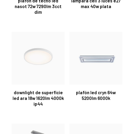
plafón de techo led
lampara cell 3 luces e27
nasot 72w 7290lm 3cct
max 40w plata
dim
downlight de superficie
plafón led cryn 64w
led ara 18w 1620lm 4000k
5200lm 6000k
ip44